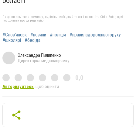
області
Якщо ви помітили помилку, виділіть необхідний текст і натисніть Ctrl + Enter, щоб
повідомити про це редакцію
#Слов'янськ
#новини
#поліція
#правиладорожньогоруху
#школярі
#бесіда
Олександра Пилипенко
Директорка медіанапрямку
0,0
Авторизуйтесь
, щоб оцінити