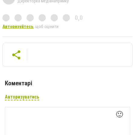
Директорка медіанапрямку
0,0
Авторизуйтесь
, щоб оцінити
Коментарі
Авторизуватись
🙂