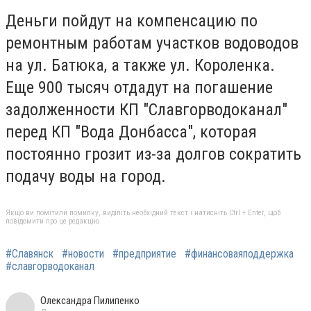
Деньги пойдут на компенсацию по
ремонтным работам участков водоводов
на ул. Батюка, а также ул. Короленка.
Еще 900 тысяч отдадут на погашение
задолженности КП "Славгорводоканал"
перед КП "Вода Донбасса", которая
постоянно грозит из-за долгов сократить
подачу воды на город.
Якщо ви помітили помилку, виділіть необхідний текст і натисніть Ctrl + Enter, щоб
повідомити про це редакцію
#Славянск
#новости
#предприятие
#финансоваяподдержка
#славгорводоканал
Олександра Пилипенко