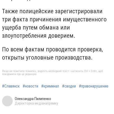
Также полицейские зарегистрировали
три факта причинения имущественного
ущерба путем обмана или
злоупотребления доверием.
По всем фактам проводится проверка,
открыты уголовные производства.
Якщо ви помітили помилку, виділіть необхідний текст і натисніть Ctrl + Enter, щоб
повідомити про це редакцію
#Славянск
#новости
#криминал
#сводки
#правонарушение
Олександра Пилипенко
Директорка медіанапрямку