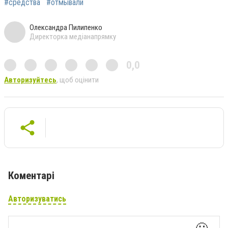
#средства
#отмывали
Олександра Пилипенко
Директорка медіанапрямку
0,0
Авторизуйтесь
, щоб оцінити
Коментарі
Авторизуватись