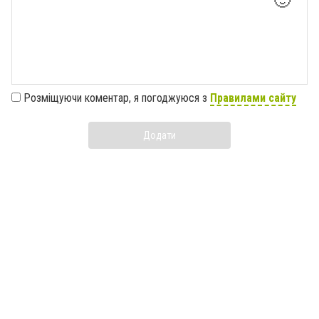
🙂
Розміщуючи коментар, я погоджуюся з
Правилами сайту
Додати