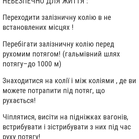
НЕБЕЗПЕЧНО ДЛЯ ЖИТТЯ :
Переходити залізничну колію в не
встановлених місцях !
Перебігати залізничну колію перед
рухомим потягом! (гальмівний шлях
потягу–до 1000 м)
Знаходитися на колії і між коліями , де ви
можете потрапити під потяг, що
рухається!
Чіплятися, висіти на підніжках вагонів,
встрибувати і зістрибувати з них під час
руху потягу!