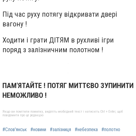
Під час руху потягу відкривати двері
вагону !
Ходити і грати ДІТЯМ в рухливі ігри
поряд з залізничним полотном !
ПАМ'ЯТАЙТЕ ! ПОТЯГ МИТТЄВО ЗУПИНИТИ
НЕМОЖЛИВО !
Якщо ви помітили помилку, виділіть необхідний текст і натисніть Ctrl + Enter, щоб
повідомити про це редакцію
#Слов'янськ
#новини
#залізниця
#небезпека
#полотно