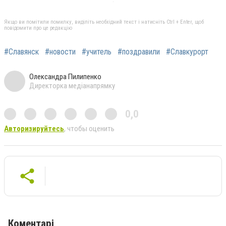
Якщо ви помітили помилку, виділіть необхідний текст і натисніть Ctrl + Enter, щоб
повідомити про це редакцію
#Славянск
#новости
#учитель
#поздравили
#Славкурорт
Олександра Пилипенко
Директорка медіанапрямку
0,0
Авторизируйтесь
, чтобы оценить
Коментарі