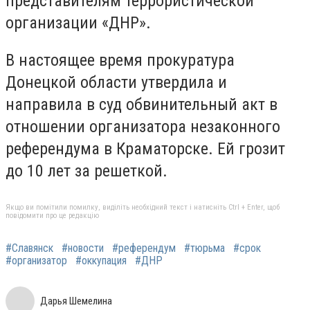
представителям террористической
организации «ДНР».
В настоящее время прокуратура
Донецкой области утвердила и
направила в суд обвинительный акт в
отношении организатора незаконного
референдума в Краматорске. Ей грозит
до 10 лет за решеткой.
Якщо ви помітили помилку, виділіть необхідний текст і натисніть Ctrl + Enter, щоб
повідомити про це редакцію
#Славянск
#новости
#референдум
#тюрьма
#срок
#организатор
#оккупация
#ДНР
Дарья Шемелина