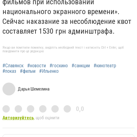
фильмов при использовании
национального экранного времени».
Сейчас наказание за несоблюдение квот
составляет 1530 грн админштрафа.
Якщо ви помітили помилку, виділіть необхідний текст і натисніть Ctrl + Enter, щоб
повідомити про це редакцію
#Славянск
#новости
#госкино
#санкции
#кинотеатр
#показ
#фильм
#Ильенко
Дарья Шемелина
0,0
Авторизуйтесь
, щоб оцінити