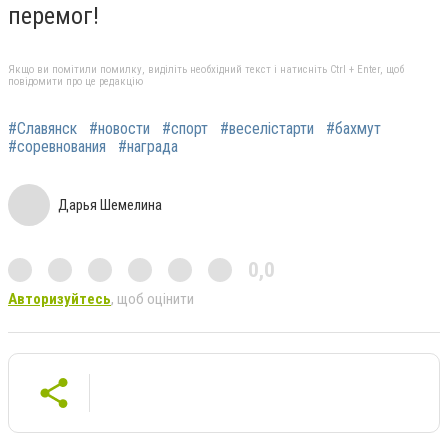
перемог!
Якщо ви помітили помилку, виділіть необхідний текст і натисніть Ctrl + Enter, щоб
повідомити про це редакцію
#Славянск
#новости
#спорт
#веселістарти
#бахмут
#соревнования
#награда
Дарья Шемелина
0,0
Авторизуйтесь
, щоб оцінити