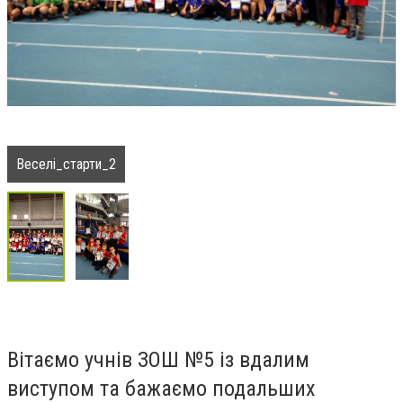
Веселі_старти_2
Вітаємо учнів ЗОШ №5 із вдалим
виступом та бажаємо подальших