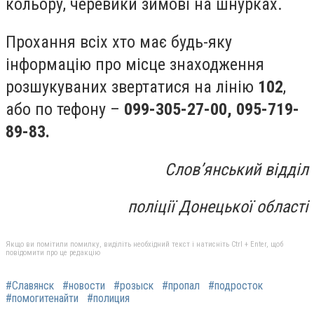
кольору, черевики зимові на шнурках.
Прохання всіх хто має будь-яку
інформацію про місце знаходження
розшукуваних звертатися на лінію
102
,
або по тефону –
099-305-27-00, 095-719-
89-83.
Слов’янський відділ
поліції Донецької області
Якщо ви помітили помилку, виділіть необхідний текст і натисніть Ctrl + Enter, щоб
повідомити про це редакцію
#Славянск
#новости
#розыск
#пропал
#подросток
#помогитенайти
#полиция