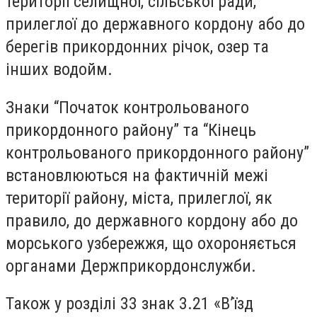
території селищної, сільської ради,
прилеглої до державного кордону або до
берегів прикордонних річок, озер та
інших водойм.
Знаки “Початок контрольованого
прикордонного району” та “Кінець
контрольованого прикордонного району”
встановлюються на фактичній межі
території району, міста, прилеглої, як
правило, до державного кордону або до
морського узбережжя, що охороняється
органами Держприкордонслужби.
Також у розділі 33 знак 3.21 «В’їзд