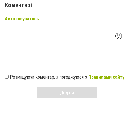
Коментарі
Авторизуватись
🙂
Розміщуючи коментар, я погоджуюся з
Правилами сайту
Додати