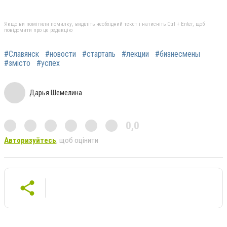
Якщо ви помітили помилку, виділіть необхідний текст і натисніть Ctrl + Enter, щоб
повідомити про це редакцію
#Славянск
#новости
#стартапь
#лекции
#бизнесмены
#змісто
#успех
Дарья Шемелина
0,0
Авторизуйтесь
, щоб оцінити