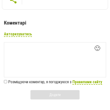
Коментарі
Авторизуватись
🙂
Розміщуючи коментар, я погоджуюся з
Правилами сайту
Додати