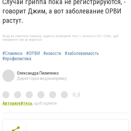
Случаи гриппа пока не регистрируются, -
говорит Джим, а вот заболевание ОРВИ
растут.
Якщо ви помітили помилку, виділіть необхідний текст і натисніть Ctrl + Enter, щоб
повідомити про це редакцію
#Славянск
#ОРВИ
#новости
#заболеваемость
#профилактика
Олександра Пилипенко
Директорка медіанапрямку
0,0
Авторизуйтесь
, щоб оцінити