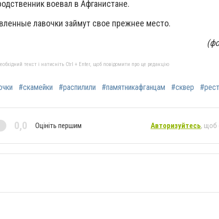
родственник воевал в Афганистане.
вленные лавочки займут свое прежнее место.
(ф
бхідний текст і натисніть Ctrl + Enter, щоб повідомити про це редакцію
очки
#скамейки
#распилили
#памятникафганцам
#сквер
#рест
0,0
Оцініть першим
Авторизуйтесь
, щоб