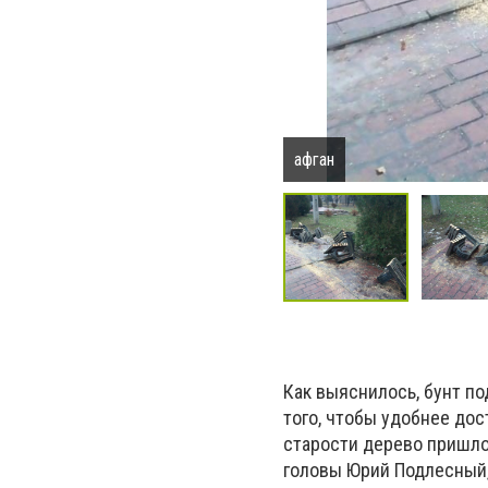
афган
Как выяснилось, бунт по
того, чтобы удобнее дос
старости дерево пришло
головы Юрий Подлесный,