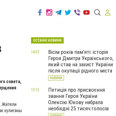
ОСТАННІ НОВИНИ
в
Вісім років пам'яті: історія
14:37
Героя Дмитра Українського,
який став на захист України
після окупації рідного міста
НОВИНИ
го совета,
змущения
Петиція про присвоєння
12:12
звання Героя України
Олексію Юкову набрала
. Жители
необхідні 25 тисяч голосів
ак хулиганы
НОВИНИ