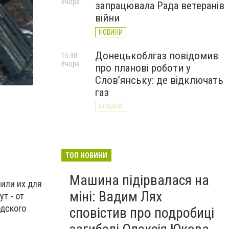
Вчора
запрацювала Рада ветеранів
війни
НОВИНИ
Донецькоблгаз повідомив
15:30
Вчора
про планові роботи у
афган1
Слов’янську: де відключать
газ
НОВИНИ
«Армія відновлення» на
14:55
Вчора
Донеччині: тисячі людей
долучилися до відбудови
ТОП НОВИНИ
громад
Машина підірвалася на
НОВИНИ
лили их для
міні: Вадим Лях
т - от
одского
сповістив про подробиці