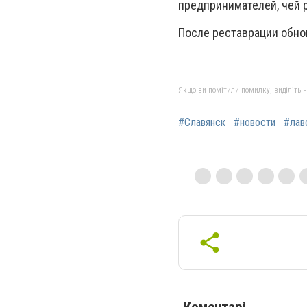
предпринимателей, чей 
После реставрации обно
Якщо ви помітили помилку, виділіть нео
#Славянск
#новости
#лав