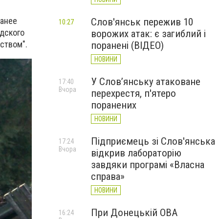
ранее
Слов'янськ пережив 10
10:27
дского
ворожих атак: є загиблий і
рством".
поранені (ВІДЕО)
НОВИНИ
У Слов’янську атаковане
17:40
Вчора
перехрестя, п'ятеро
поранених
НОВИНИ
Підприємець зі Слов'янська
17:24
Вчора
відкрив лабораторію
завдяки програмі «Власна
справа»
НОВИНИ
При Донецькій ОВА
16:24