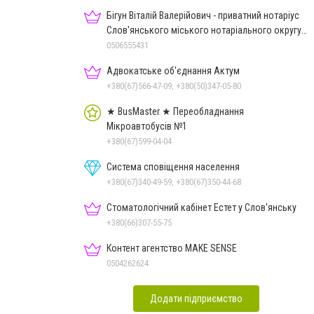
Бігун Віталій Валерійович - приватний нотаріус
Слов'янського міського нотаріального округу
Дон.обл.
0506555431
Адвокатське об'єднання Актум
+380(67)566-47-09, +380(50)347-05-80
★ BusMaster ★ Переобладнання
Мікроавтобусів №1
+380(67)599-04-04
Система сповіщення населення
+380(67)340-49-59, +380(67)350-44-68
Стоматологічний кабінет Естет у Слов'янську
+380(66)307-55-75
Контент агентство MAKE SENSE
0504262624
Додати підприємство