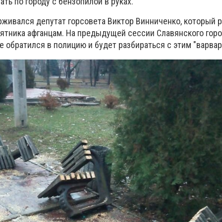
ать по городу с бензопилой в руках.
рживался депутат горсовета Виктор Винниченко, который 
ятника афганцам. На предыдущей сессии Славянского горо
же обратился в полицию и будет разбираться с этим "варва