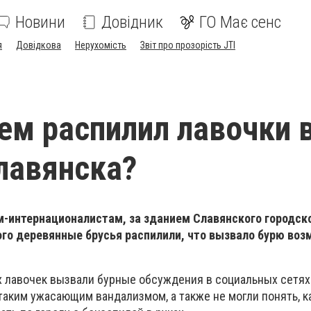
Новини
Довідник
ГО Має сенс
я
Довідкова
Нерухомість
Звіт про прозорість JTI
чем распилил лавочки 
лавянска?
м-интернационалистам, за зданием Славянского городско
ого деревянные брусья распилили, что вызвало бурю во
 лавочек вызвали бурные обсуждения в социальных сетях
таким ужасающим вандализмом, а также не могли понять, к