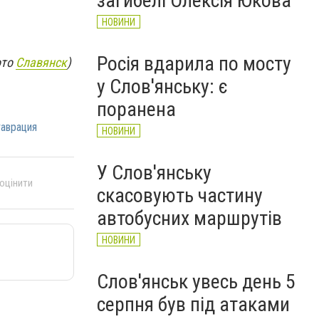
загибелі Олексія Юкова
НОВИНИ
Росія вдарила по мосту
ото
Славянск
)
у Слов'янську: є
поранена
аврация
НОВИНИ
У Слов'янську
 оцінити
скасовують частину
автобусних маршрутів
НОВИНИ
Слов'янськ увесь день 5
серпня був під атаками