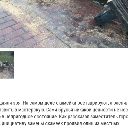
дняли зря. На самом деле скамейки реставрируют, а распи
тавить в мастерскую. Сами брусья никакой ценности не несу
 в непригодное состояние. Как рассказал заместитель гор
 инициативу замены скамеек проявил один из местных