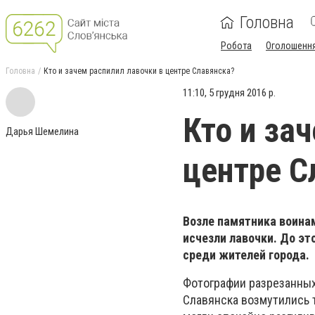
Головна
Робота
Оголошенн
Головна
Кто и зачем распилил лавочки в центре Славянска?
11:10, 5 грудня 2016 р.
Кто и за
Дарья Шемелина
центре С
Возле памятника воина
исчезли лавочки. До эт
среди жителей города.
Фотографии разрезанных
Славянска возмутились 