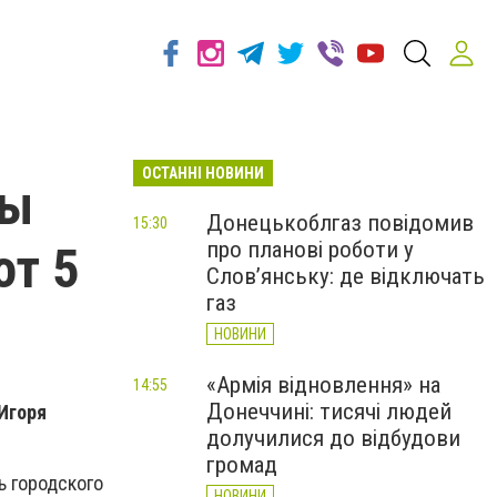
ОСТАННІ НОВИНИ
вы
Донецькоблгаз повідомив
15:30
про планові роботи у
от 5
Слов’янську: де відключать
газ
НОВИНИ
«Армія відновлення» на
14:55
Донеччині: тисячі людей
Игоря
долучилися до відбудови
громад
ь городского
НОВИНИ