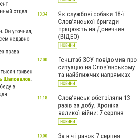
мент
енный отдел
Як службові собаки 18-ї
13:34
Слов'янської бригади
працюють на Донеччині
. Он уточнил,
(ВІДЕО)
всем недавно.
НОВИНИ
ез права
Генштаб ЗСУ повідомив про
12:00
ситуацію на Слов’янському
 тысяч гривен
та найближчих напрямках
рь Шаповалов
.
НОВИНИ
обеду в
для
Слов’янськ обстріляли 13
11:18
разів за добу. Хроніка
великої війни: 7 серпня
НОВИНИ
За ніч і ранок 7 серпня
10:00