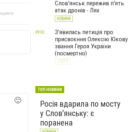
Слов'янськ пережив п'ять
атак дронів - Лях
 оцінити
НОВИНИ
З’явилась петиція про
09:02
присвоєння Олексію Юкову
звання Героя України
(посмертно)
СТАТТІ
За день Слов'янськ
20:23
Вчора
пережив 11 атак дронів: 62-
річний чоловік у реанімації
ТОП НОВИНИ
НОВИНИ
🙂
Росія вдарила по мосту
у Слов'янську: є
поранена
НОВИНИ