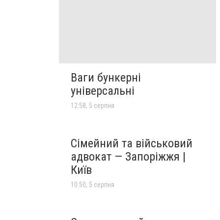
Ваги бункерні
універсальні
12:58, 5 серпня
Сімейний та військовий
адвокат — Запоріжжя |
Київ
10:50, 5 серпня