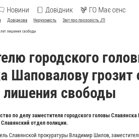
Новини
Довідник
ГО Має сенс
я
Довідкова
Нерухомість
Звіт про прозорість JTI
0 лет лишения свободы
елю городского голо
а Шаповалову грозит 
т лишения свободы
ство по делу заместителя городского головы Славянска 
 Славянский отдел полиции.
тель Славянской прокуратуры Владимир Шилов, заместител