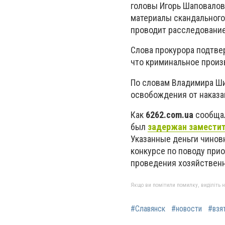
головы Игорь Шаповалов
материалы скандального
проводит расследовани
Слова прокурора подтве
что криминальное произ
По словам Владимира Ши
освобождения от наказа
Как
6262.com.ua
сообщал
был
задержан заместит
Указанные деньги чиновн
конкурсе по поводу при
проведения хозяйственн
Якщо ви помітили помилку, виділіть нео
#Славянск
#новости
#взя