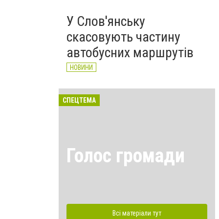
У Слов'янську
скасовують частину
автобусних маршрутів
НОВИНИ
СПЕЦТЕМА
Голос громади
Всі матеріали тут