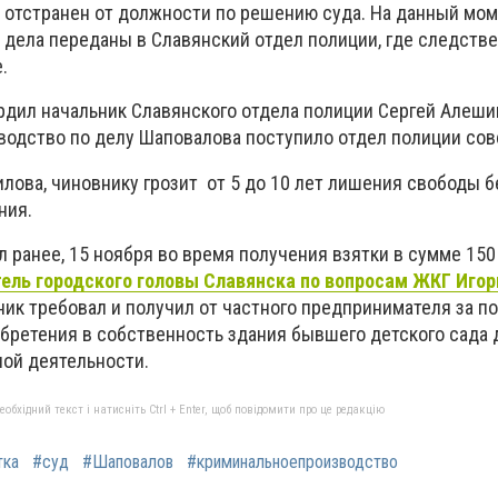
 отстранен от должности по решению суда. На данный мо
 дела переданы в Славянский отдел полиции, где следств
е.
рдил начальник Славянского отдела полиции Сергей Алешин
водство по делу Шаповалова поступило отдел полиции со
лова, чиновнику грозит от 5 до 10 лет лишения свободы б
ния.
 ранее, 15 ноября во время получения взятки в сумме 150
ель городского головы Славянска по вопросам ЖКГ Иго
ик требовал и получил от частного предпринимателя за п
обретения в собственность здания бывшего детского сада 
ой деятельности.
бхідний текст і натисніть Ctrl + Enter, щоб повідомити про це редакцію
тка
#суд
#Шаповалов
#криминальноепроизводство