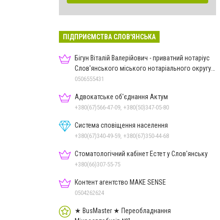
ПІДПРИЄМСТВА СЛОВ'ЯНСЬКА
Бігун Віталій Валерійович - приватний нотаріус
Слов'янського міського нотаріального округу
Дон.обл.
0506555431
Адвокатське об'єднання Актум
+380(67)566-47-09, +380(50)347-05-80
Система сповіщення населення
+380(67)340-49-59, +380(67)350-44-68
Стоматологічний кабінет Естет у Слов'янську
+380(66)307-55-75
Контент агентство MAKE SENSE
0504262624
★ BusMaster ★ Переобладнання