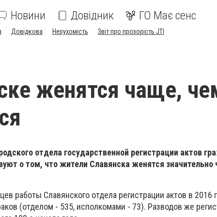
Новини
Довідник
ГО Має сенс
я
Довідкова
Нерухомість
Звіт про прозорість JTI
ске женятся чаще, че
ся
родского отдела государственной регистрации актов гр
вуют о том, что жители Славянска женятся значительно
цев работы Славянского отдела регистрации актов в 2016 г
аков (отделом - 535, исполкомами - 73). Разводов же реги