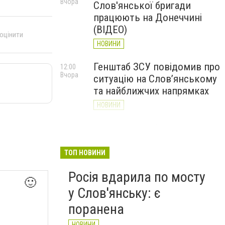
Вчора
Слов'янської бригади
працюють на Донеччині
(ВІДЕО)
 оцінити
НОВИНИ
Генштаб ЗСУ повідомив про
12:00
Вчора
ситуацію на Слов’янському
та найближчих напрямках
НОВИНИ
Слов’янськ обстріляли 13
11:18
Вчора
разів за добу. Хроніка
великої війни: 7 серпня
ТОП НОВИНИ
НОВИНИ
Росія вдарила по мосту
🙂
у Слов'янську: є
поранена
НОВИНИ