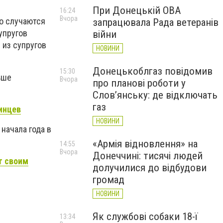
При Донецькій ОВА
16:24
Вчора
о случаются
запрацювала Рада ветеранів
супругов
війни
 из супругов
НОВИНИ
Донецькоблгаз повідомив
15:30
ьше
Вчора
про планові роботи у
Слов’янську: де відключать
газ
инцев
НОВИНИ
начала года в
«Армія відновлення» на
14:55
Вчора
Донеччині: тисячі людей
т своим
долучилися до відбудови
громад
НОВИНИ
Як службові собаки 18-ї
13:34