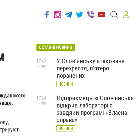
ОСТАННІ НОВИНИ
м
У Слов’янську атаковане
17:40
Вчора
перехрестя, п'ятеро
поранених
НОВИНИ
ажданского
Підприємець зі Слов'янська
17:24
 чаще,
Вчора
відкрив лабораторію
завдяки програмі «Власна
справа»
оду,
НОВИНИ
стрируют