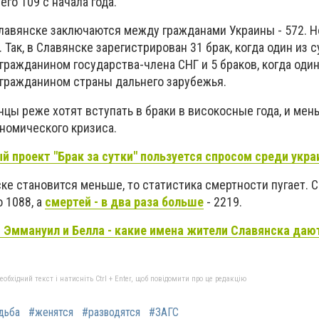
го 109 с начала года.
лавянске заключаются между гражданами Украины - 572. Н
 Так, в Славянске зарегистрирован 31 брак, когда один из 
гражданином государства-члена СНГ и 5 браков, когда один
 гражданином страны дальнего зарубежья.
цы реже хотят вступать в браки в високосные года, и мен
ономического кризиса.
й проект "Брак за сутки" пользуется спросом среди укра
ке становится меньше, то статистика смертности пугает. С 
 1088, а
смертей - в два раза больше
- 2219.
 Эммануил и Белла - какие имена жители Славянска даю
бхідний текст і натисніть Ctrl + Enter, щоб повідомити про це редакцію
дьба
#женятся
#разводятся
#ЗАГС