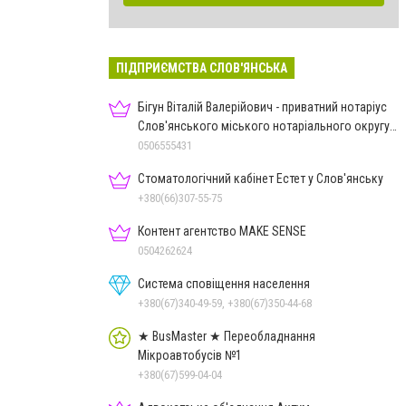
ПІДПРИЄМСТВА СЛОВ'ЯНСЬКА
Бігун Віталій Валерійович - приватний нотаріус
Слов'янського міського нотаріального округу
Дон.обл.
0506555431
Стоматологічний кабінет Естет у Слов'янську
+380(66)307-55-75
Контент агентство MAKE SENSE
0504262624
Система сповіщення населення
+380(67)340-49-59, +380(67)350-44-68
★ BusMaster ★ Переобладнання
Мікроавтобусів №1
+380(67)599-04-04