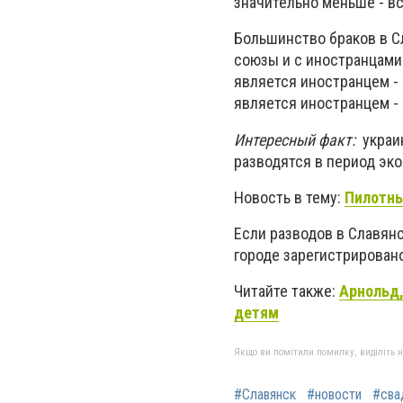
значительно меньше - все
Большинство браков в С
союзы и с иностранцами.
является иностранцем - 
является иностранцем -
Интересный факт:
украин
разводятся в период эк
Новость в тему:
Пилотны
Если разводов в Славянс
городе зарегистрировано
Читайте также:
Арнольд,
детям
Якщо ви помітили помилку, виділіть нео
#Славянск
#новости
#сва