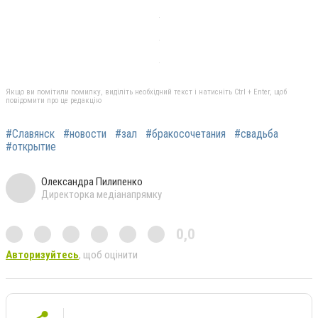
Якщо ви помітили помилку, виділіть необхідний текст і натисніть Ctrl + Enter, щоб
повідомити про це редакцію
#Славянск
#новости
#зал
#бракосочетания
#свадьба
#открытие
Олександра Пилипенко
Директорка медіанапрямку
0,0
Авторизуйтесь
, щоб оцінити