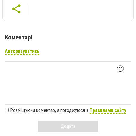
Коментарі
Авторизуватись
🙂
Розміщуючи коментар, я погоджуюся з
Правилами сайту
Додати