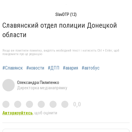
SlavDTP (12)
Славянский отдел полиции Донецкой
области
Якщо ви помітили помилку, виділіть необхідний текст і натисніть Ctrl + Enter, щоб
повідомити про це редакцію
#Славянск
#новости
#ДТП
#авария
#автобус
Олександра Пилипенко
Директорка медіанапрямку
0,0
Авторизуйтесь
, щоб оцінити