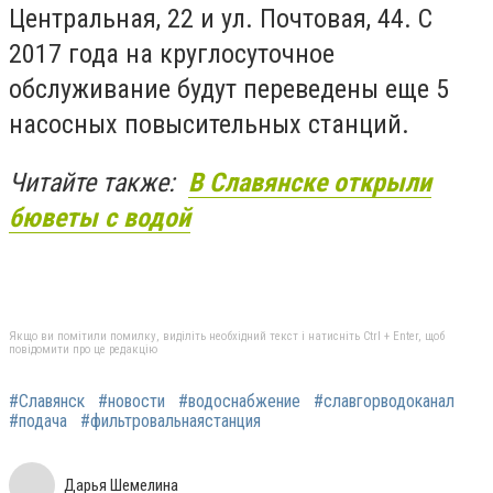
Центральная, 22 и ул. Почтовая, 44. С
2017 года на круглосуточное
обслуживание будут переведены еще 5
насосных повысительных станций.
Читайте также:
В Славянске открыли
бюветы с водой
Якщо ви помітили помилку, виділіть необхідний текст і натисніть Ctrl + Enter, щоб
повідомити про це редакцію
#Славянск
#новости
#водоснабжение
#славгорводоканал
#подача
#фильтровальнаястанция
Дарья Шемелина