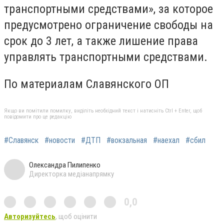
транспортными средствами», за которое
предусмотрено ограничение свободы на
срок до 3 лет, а также лишение права
управлять транспортными средствами.
По материалам Славянского ОП
Якщо ви помітили помилку, виділіть необхідний текст і натисніть Ctrl + Enter, щоб
повідомити про це редакцію
#Славянск
#новости
#ДТП
#вокзальная
#наехал
#сбил
Олександра Пилипенко
Директорка медіанапрямку
0,0
Авторизуйтесь
, щоб оцінити