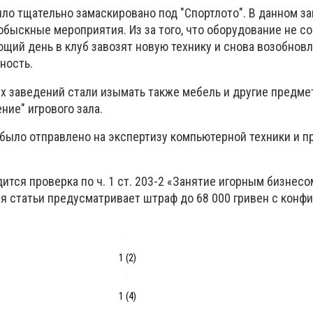
ыло тщательно замаскировано под "Спортлото". В данном з
обыскные мероприятия. Из за того, что оборудование не с
ющий день в клуб завозят новую технику и снова возобнов
ность.
их заведений стали изымать также мебель и другие предме
ние" игрового зала.
было отправлено на экспертизу компьютерной техники и п
ится проверка по ч. 1 ст. 203-2 «Занятие игорным бизнесо
ия статьи предусматривает штраф до 68 000 гривен с конф
1 (2)
1 (4)