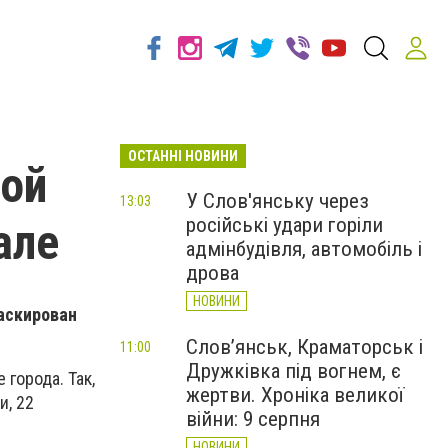
ОСТАННІ НОВИНИ
ной
У Слов'янську через
13:03
російські удари горіли
але
адмінбудівля, автомобіль і
дрова
НОВИНИ
аскирован
Слов’янськ, Краматорськ і
11:00
Дружківка під вогнем, є
города. Так,
жертви. Хроніка великої
и, 22
війни: 9 серпня
НОВИНИ