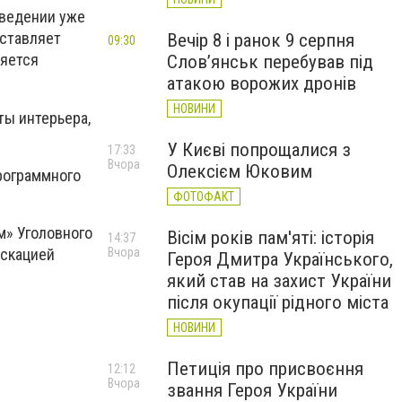
аведении уже
оставляет
Вечір 8 і ранок 9 серпня
09:30
ляется
Слов’янськ перебував під
атакою ворожих дронів
НОВИНИ
ты интерьера,
У Києві попрощалися з
17:33
Вчора
Олексієм Юковим
рограммного
ФОТОФАКТ
м» Уголовного
Вісім років пам'яті: історія
14:37
искацией
Вчора
Героя Дмитра Українського,
який став на захист України
після окупації рідного міста
НОВИНИ
Петиція про присвоєння
12:12
Вчора
звання Героя України