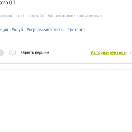
кого ОП
бхідний текст і натисніть Ctrl + Enter, щоб повідомити про це редакцію
иция
#клуб
#игровыеавтоматы
#лотерея
0,0
Оцініть першим
Авторизируйтесь
, ч