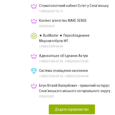
Стоматологічний кабінет Естет у Слов'янську
+380(66)307-55-75
Контент агентство MAKE SENSE
0504262624
★ BusMaster ★ Переобладнання
Мікроавтобусів №1
+380(67)599-04-04
Адвокатське об'єднання Актум
+380(67)566-47-09, +380(50)347-05-80
Система сповіщення населення
+380(67)340-49-59, +380(67)350-44-68
Бігун Віталій Валерійович - приватний нотаріус
Слов'янського міського нотаріального округу
Дон.обл.
0506555431
Додати підприємство