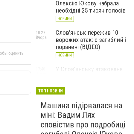
Олексію Юкову набрала
необхідні 25 тисяч голосів
НОВИНИ
Слов'янськ пережив 10
10:27
Вчора
ворожих атак: є загиблий і
поранені (ВІДЕО)
тобы оценить
НОВИНИ
У Слов’янську атаковане
17:40
7 серпня
перехрестя, п'ятеро
поранених
ТОП НОВИНИ
НОВИНИ
Машина підірвалася на
міні: Вадим Лях
сповістив про подробиці