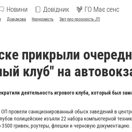
Новини
Довідник
ГО Має сенс
я
Довідкова
Нерухомість
Звіт про прозорість JTI
ске прикрыли очеред
ный клуб" на автовокз
екратили деятельность игрового клуба, который был зам
 ОП провели санкционированный обыск заведений в центре 
лубов полицейские изъяли 22 набора компьютерной техник
о 3500 гривен, роутеры, флешки и черновую документацию.