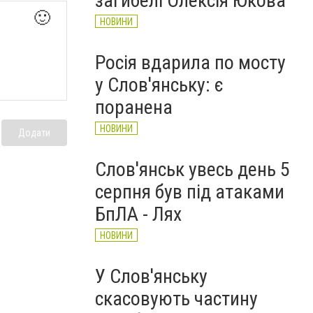
загибелі Олексія Юкова
🙂
НОВИНИ
Росія вдарила по мосту
у Слов'янську: є
поранена
НОВИНИ
Додати
Слов'янськ увесь день 5
серпня був під атаками
БпЛА - Лях
НОВИНИ
У Слов'янську
скасовують частину