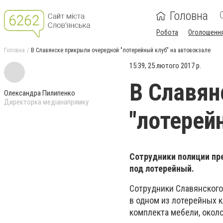
Головна
Робота
Оголошенн
Головна
В Славянске прикрыли очередной "лотерейный клуб" на автовокзале
15:39, 25 лютого 2017 р.
В Славян
Олександра Пилипенко
Директорка медіанапрямку
"лотерей
Сотрудники полиции пр
под лотерейный.
Сотрудники Славянского
в одном из лотерейных к
комплекта мебели, окол