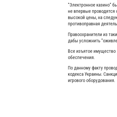
"Электронное казино" б
не впервые проводятся 
высокой цены, на следу
противоправная деятель
Правоохранители из так
дабы усложнить "оживле
Все изъятое имущество 
обеспечения.
По данному факту провод
кодекса Украины. Санкц
игрового оборудования.