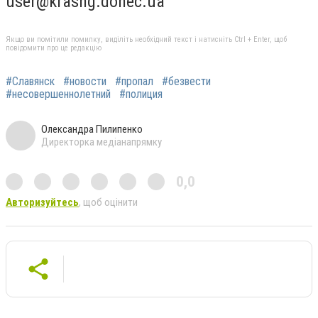
user@krasng.donec.ua
Якщо ви помітили помилку, виділіть необхідний текст і натисніть Ctrl + Enter, щоб
повідомити про це редакцію
#Славянск
#новости
#пропал
#безвести
#несовершеннолетний
#полиция
Олександра Пилипенко
Директорка медіанапрямку
0,0
Авторизуйтесь
, щоб оцінити