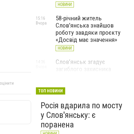
НОВИНИ
58-річний житель
15:16
Вчора
Слов'янська знайшов
роботу завдяки проєкту
«Досвід має значення»
НОВИНИ
Слов’янськ згадує
14:36
Вчора
загиблого захисника
Максима Шинкарюка, який
загинув у серпні 2023 року
 оцінити
ТОП НОВИНИ
НОВИНИ
Росія вдарила по мосту
у Слов'янську: є
поранена
НОВИНИ