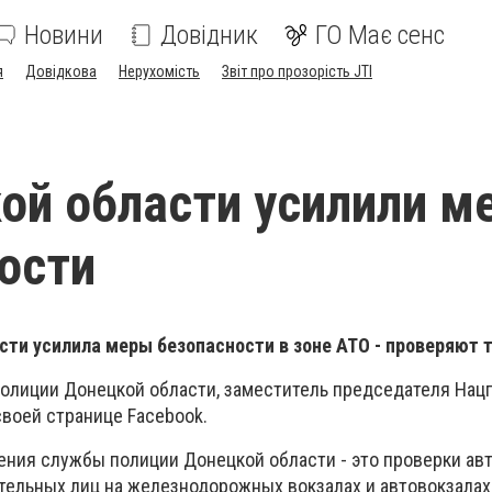
Новини
Довідник
ГО Має сенс
я
Довідкова
Нерухомість
Звіт про прозорість JTI
ой области усилили м
ости
ти усилила меры безопасности в зоне АТО - проверяют 
полиции Донецкой области, заместитель председателя Нац
своей странице Facebook.
ения службы полиции Донецкой области - это проверки ав
ительных лиц на железнодорожных вокзалах и автовокзалах