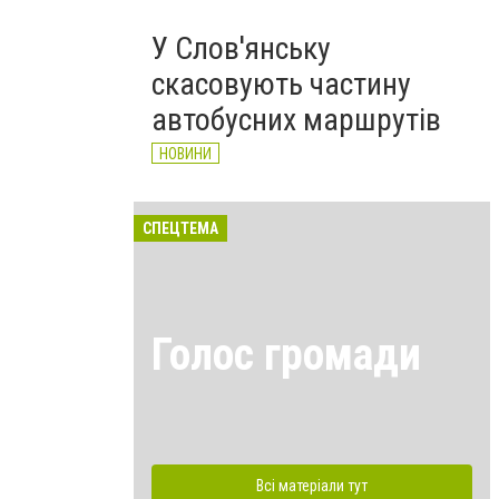
У Слов'янську
скасовують частину
автобусних маршрутів
НОВИНИ
СПЕЦТЕМА
Голос громади
Всі матеріали тут