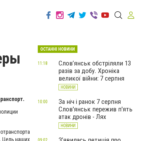
ОСТАННІ НОВИНИ
еры
Слов’янськ обстріляли 13
11:18
разів за добу. Хроніка
великої війни: 7 серпня
НОВИНИ
транспорт.
За ніч і ранок 7 серпня
10:00
Слов'янськ пережив п'ять
полиции
атак дронів - Лях
НОВИНИ
тотранспорта
. Цель наших
З’явилась петиція про
09:02