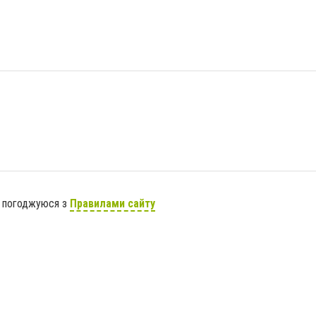
я погоджуюся з
Правилами сайту