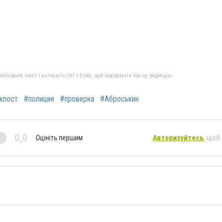
бхідний текст і натисніть Ctrl + Enter, щоб повідомити про це редакцію
кпост
#полиция
#проверка
#Аброськин
0,0
Оцініть першим
Авторизуйтесь
, щоб