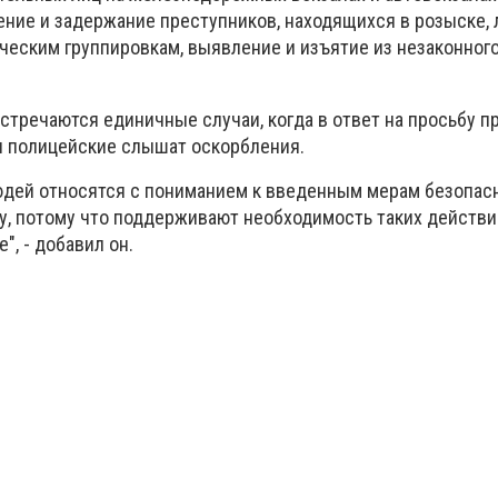
ление и задержание преступников, находящихся в розыске,
ческим группировкам, выявление и изъятие из незаконног
встречаются единичные случаи, когда в ответ на просьбу 
и полицейские слышат оскорбления.
дей относятся с пониманием к введенным мерам безопас
ту, потому что поддерживают необходимость таких действи
, - добавил он.