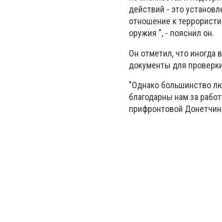
действий - это установ
отношение к террористи
оружия ", - пояснил он.
Он отметил, что иногда 
документы для проверк
"Однако большинство лю
благодарны нам за рабо
прифронтовой Донетчине"