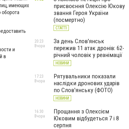
 лиц, имеющих
присвоєння Олексію Юкову
о оборота
звання Героя України
(посмертно)
СТАТТІ
предоставить
За день Слов'янськ
20:23
Вчора
пережив 11 атак дронів: 62-
ности и
річний чоловік у реанімації
й в
НОВИНИ
Рятувальники показали
17:23
Вчора
наслідки дронових ударів
по Слов'янську (ФОТО)
НОВИНИ
Прощання з Олексієм
16:30
Вчора
Юковим відбудеться 7 і 8
серпня