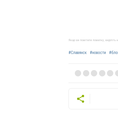
Якщо ви помітили помилку, виділіть нео
#Славянск
#новости
#бло