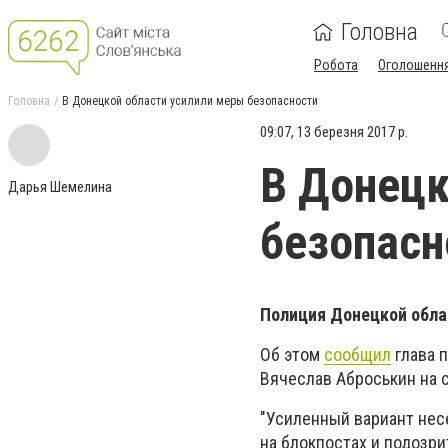
Головна
Робота
Оголошенн
Головна
В Донецкой области усилили меры безопасности
09:07, 13 березня 2017 р.
В Донецк
Дарья Шемелина
безопасн
Полиция Донецкой облас
Об этом
сообщил
глава 
Вячеслав Аброськин на 
"Усиленный вариант нес
на блокпостах и подозр