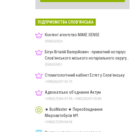
ПІДПРИЄМСТВА СЛОВ'ЯНСЬКА
Контент агентство MAKE SENSE
0504262624
Бігун Віталій Валерійович - приватний нотаріус
Слов'янського міського нотаріального округу
Дон.обл.
0506555431
Стоматологічний кабінет Естет у Слов'янську
+380(66)307-55-75
Адвокатське об'єднання Актум
+380(67)566-47-09, +380(50)347-05-80
★ BusMaster ★ Переобладнання
Мікроавтобусів №1
+380(67)599-04-04