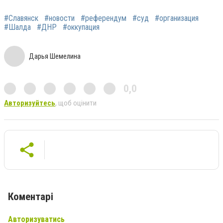
#Славянск
#новости
#референдум
#суд
#организация
#Шалда
#ДНР
#оккупация
Дарья Шемелина
0,0
Авторизуйтесь
, щоб оцінити
Коментарі
Авторизуватись