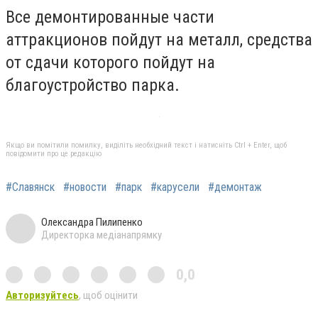
Все демонтированные части
аттракционов пойдут на металл, средства
от сдачи которого пойдут на
благоустройство парка.
Якщо ви помітили помилку, виділіть необхідний текст і натисніть Ctrl + Enter, щоб
повідомити про це редакцію
#Славянск
#новости
#парк
#карусели
#демонтаж
Олександра Пилипенко
Директорка медіанапрямку
0,0
Авторизуйтесь
, щоб оцінити