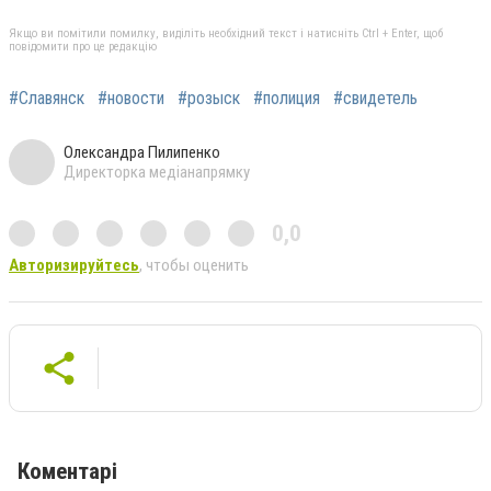
Якщо ви помітили помилку, виділіть необхідний текст і натисніть Ctrl + Enter, щоб
повідомити про це редакцію
#Славянск
#новости
#розыск
#полиция
#свидетель
Олександра Пилипенко
Директорка медіанапрямку
0,0
Авторизируйтесь
, чтобы оценить
Коментарі