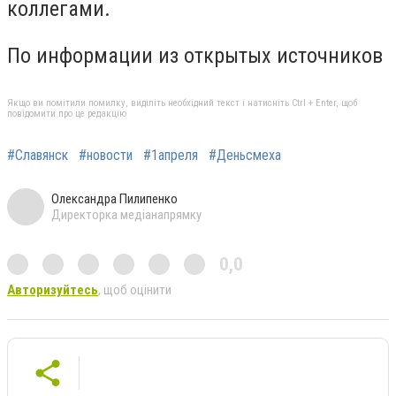
коллегами.
По информации из открытых источников
Якщо ви помітили помилку, виділіть необхідний текст і натисніть Ctrl + Enter, щоб
повідомити про це редакцію
#Славянск
#новости
#1апреля
#Деньсмеха
Олександра Пилипенко
Директорка медіанапрямку
0,0
Авторизуйтесь
, щоб оцінити