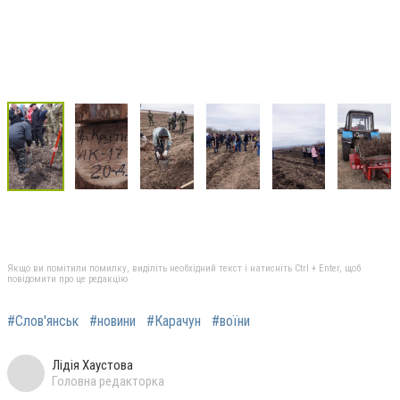
Якщо ви помітили помилку, виділіть необхідний текст і натисніть Ctrl + Enter, щоб
повідомити про це редакцію
#Слов'янськ
#новини
#Карачун
#воїни
Лідія Хаустова
Головна редакторка