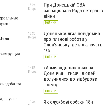
При Донецькій ОВА
16:24
Вчора
запрацювала Рада ветеранів
війни
версальные
НОВИНИ
зуются
Донецькоблгаз повідомив
15:30
Вчора
Из-за
про планові роботи у
Слов’янську: де відключать
газ
конструкции
НОВИНИ
«Армія відновлення» на
14:55
Вчора
Донеччині: тисячі людей
долучилися до відбудови
понадобится
громад
НОВИНИ
и, а лучше
Як службові собаки 18-ї
13:34