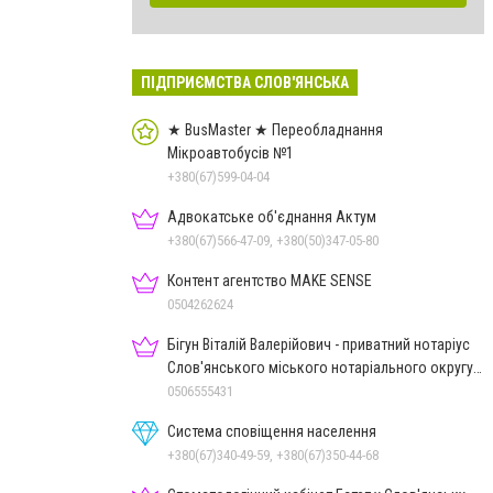
ПІДПРИЄМСТВА СЛОВ'ЯНСЬКА
★ BusMaster ★ Переобладнання
Мікроавтобусів №1
+380(67)599-04-04
Адвокатське об'єднання Актум
+380(67)566-47-09, +380(50)347-05-80
Контент агентство MAKE SENSE
0504262624
Бігун Віталій Валерійович - приватний нотаріус
Слов'янського міського нотаріального округу
Дон.обл.
0506555431
Система сповіщення населення
+380(67)340-49-59, +380(67)350-44-68