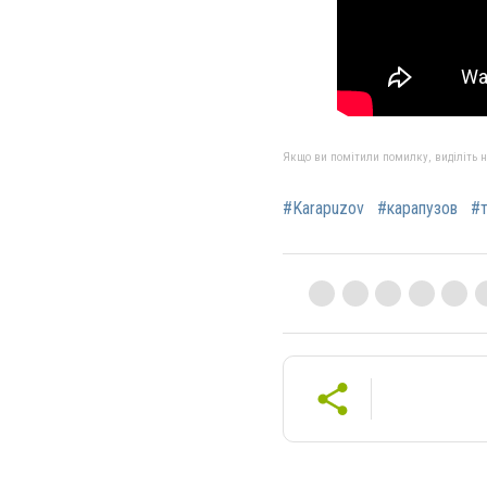
Якщо ви помітили помилку, виділіть нео
#Karapuzov
#карапузов
#