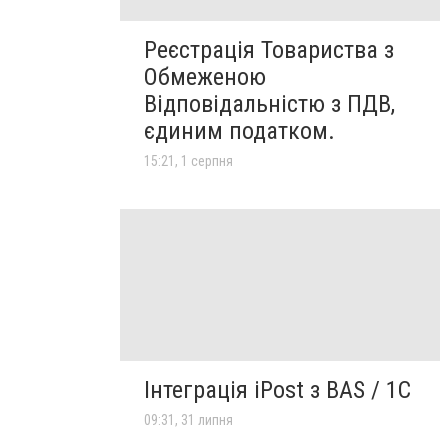
Реєстрація Товариства з
Обмеженою
Відповідальністю з ПДВ,
єдиним податком.
15:21, 1 серпня
Інтеграція iPost з BAS / 1С
09:31, 31 липня