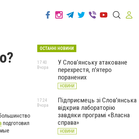
ОСТАННІ НОВИНИ
о?
У Слов’янську атаковане
17:40
Вчора
перехрестя, п'ятеро
поранених
НОВИНИ
Підприємець зі Слов'янська
17:24
Вчора
відкрив лабораторію
завдяки програмі «Власна
 большинство
справа»
a
подготовил
амые
НОВИНИ