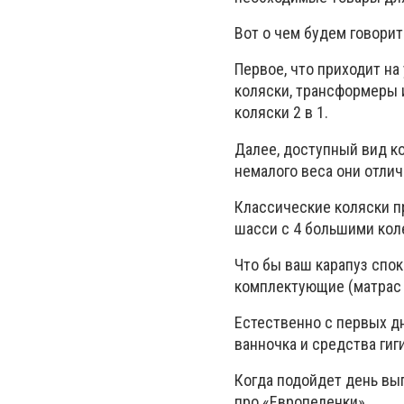
Вот о чем будем говорит
Первое, что приходит на
коляски, трансформеры 
коляски 2 в 1.
Далее, доступный вид ко
немалого веса они отлич
Классические коляски п
шасси с 4 большими кол
Что бы ваш карапуз спок
комплектующие (матрас 
Естественно с первых дн
ванночка и средства гиг
Когда подойдет день вып
про «Европеленки».