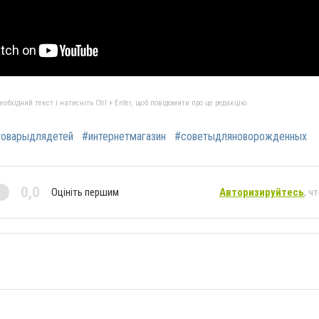
бхідний текст і натисніть Ctrl + Enter, щоб повідомити про це редакцію
товарыдлядетей
#интернетмагазин
#советыдляноворожденных
0,0
Оцініть першим
Авторизируйтесь
, ч