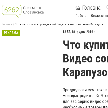
Головна
Робота
Оголошенн
Головна
Что купить для новорожденного? Видео советы от магазина Карапузов
13:57, 18 грудня 2016 р.
РЕКЛАМА
Что купи
Видео со
Карапузо
Предродовая суматоха и 
молодых родителей. Что
для вас серию видео со
необходимые товары дл