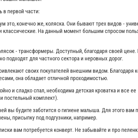
ь в первой части:
 ум это, конечно же, коляска. Они бывают трех видов - уни
и классические. На данный момент большим спросом поль
лясок - трансформеры. Доступный, благодаря своей цене. 
но подходят для частного сектора и неровных дорог.
ривлекают своих покупателей внешним видом. Благодаря 
есами, она обладает отличной проходимостью.
ойно и сладко спал, необходима детская кроватка и все ее
и постельный комплект).
ей вы будите заботится о гигиене малыша. Для этого вам 
иены, присыпку под подгузники, например.
иски вам потребуется конверт. Не забывайте и про пеленк