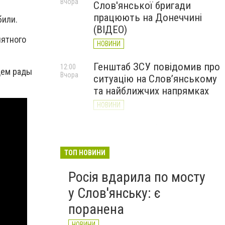
Вчора
Слов'янської бригади
працюють на Донеччині
били.
(ВІДЕО)
иятного
НОВИНИ
Генштаб ЗСУ повідомив про
12:00
дем рады
Вчора
ситуацію на Слов’янському
та найближчих напрямках
НОВИНИ
Слов’янськ обстріляли 13
11:18
Вчора
разів за добу. Хроніка
великої війни: 7 серпня
ТОП НОВИНИ
НОВИНИ
Росія вдарила по мосту
у Слов'янську: є
поранена
НОВИНИ