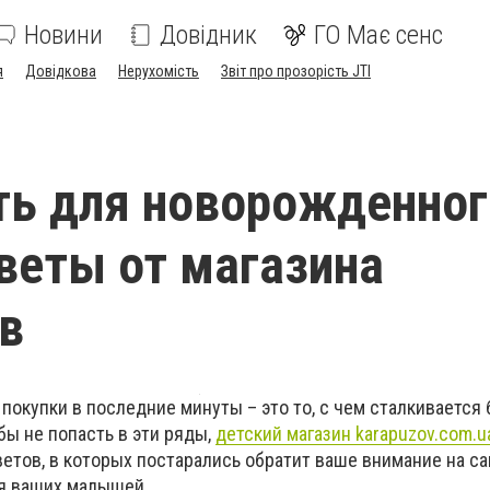
Новини
Довідник
ГО Має сенс
я
Довідкова
Нерухомість
Звіт про прозорість JTI
ть для новорожденног
веты от магазина
в
покупки в последние минуты – это то, с чем сталкивается
бы не попасть в эти ряды,
детский магазин karapuzov.com.u
ветов, в которых постарались обратит ваше внимание на с
я ваших малышей.