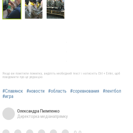
Якщо ви помітили помилку, виділіть необхідний текст і натисніть Ctrl + Enter, щоб
повідомити про це редакцію
#Славянск
#новости
#область
#соревнования
#пентбол
#игра
Олександра Пилипенко
Директорка медіанапрямку
0,0