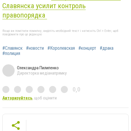
Славянска усилит контроль
правопорядка
Якщо ви помітили помилку, виділіть необхідний текст і натисніть Ctrl + Enter, щоб
повідомити про це редакцію
#Славянск
#новости
#Королевская
#концерт
#драка
#полиция
Олександра Пилипенко
Директорка медіанапрямку
0,0
Авторизуйтесь
, щоб оцінити