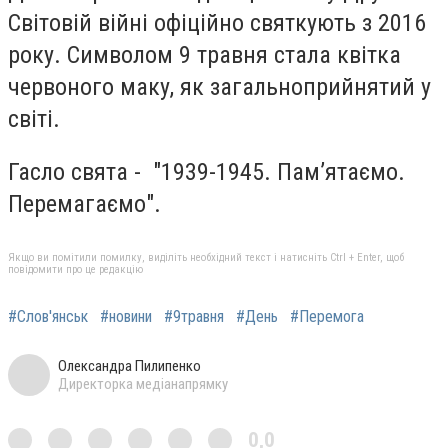
Світовій війні офіційно святкують з 2016
року. Символом 9 травня стала квітка
червоного маку, як загальноприйнятий у
світі.
Гасло свята - "1939-1945. Пам’ятаємо.
Перемагаємо".
Якщо ви помітили помилку, виділіть необхідний текст і натисніть Ctrl + Enter, щоб
повідомити про це редакцію
#Слов'янськ
#новини
#9травня
#День
#Перемога
Олександра Пилипенко
Директорка медіанапрямку
0,0