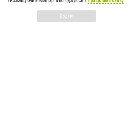
Розміщуючи коментар, я погоджуюся з
Правилами сайту
Додати