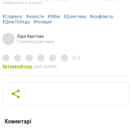
повідомити про це редакцію
#Славянск
#новости
#9Мая
#Донетчина
#конфликты
#ДеньПобеды
#полиция
Лідія Хаустова
Головна редакторка
0,0
Авторизуйтесь
, щоб оцінити
Коментарі