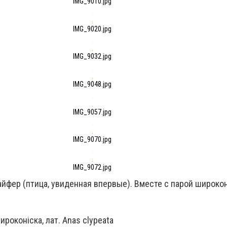
IMG_9010.jpg
IMG_9020.jpg
IMG_9032.jpg
IMG_9048.jpg
IMG_9057.jpg
IMG_9070.jpg
IMG_9072.jpg
айфер (птица, увиденная впервые). Вместе с парой широко
ироконіска, лат. Anas clypeata