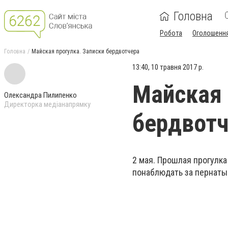
Головна
Робота
Оголошенн
Головна
Майская прогулка. Записки бердвотчера
13:40, 10 травня 2017 р.
Майская 
Олександра Пилипенко
Директорка медіанапрямку
бердвотч
2 мая. Прошлая прогулка
понаблюдать за пернатым