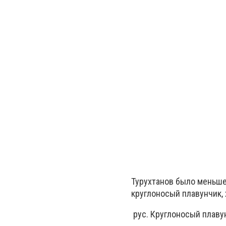
Турухтанов было меньше
круглоносый плавунчик, 
рус. Круглоносый плаву