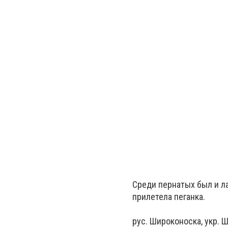
Среди пернатых был и л
прилетела пеганка.
рус. Широконоска,
укр. Ш