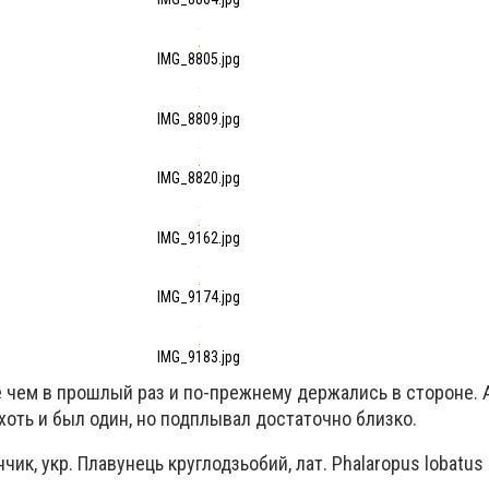
IMG_8805.jpg
IMG_8809.jpg
IMG_8820.jpg
IMG_9162.jpg
IMG_9174.jpg
IMG_9183.jpg
 чем в прошлый раз и по-прежнему держались в стороне. 
хоть и был один, но подплывал достаточно близко.
нчик,
укр. Плавунець круглодзьобий, лат. Phalaropus lobatus