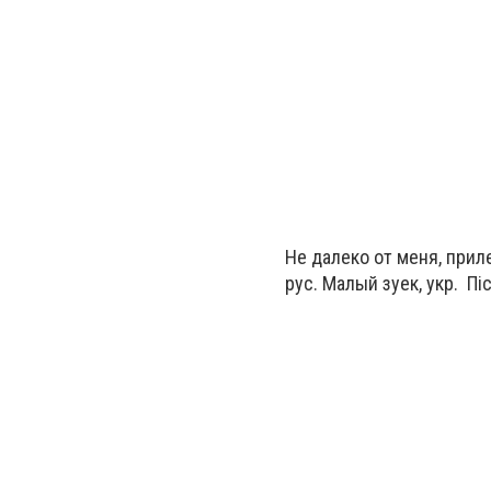
Не далеко от меня, прил
рус. Малый зуек,
укр. Пі