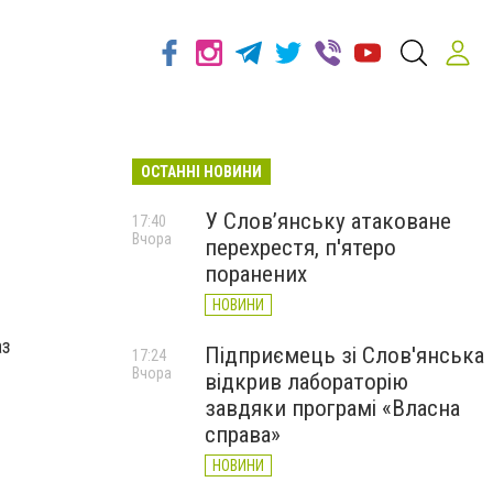
ОСТАННІ НОВИНИ
У Слов’янську атаковане
17:40
Вчора
перехрестя, п'ятеро
поранених
НОВИНИ
аз
Підприємець зі Слов'янська
17:24
Вчора
відкрив лабораторію
завдяки програмі «Власна
справа»
НОВИНИ