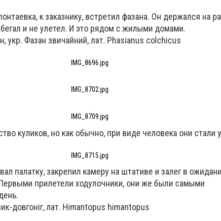
лонтаевка, к заказнику, встретил фазана. Он держался на р
убегал и не улетел. И это рядом с жилыми домами.
 укр. Фазан звичайний, лат. Phasianus colchicus
IMG_8696.jpg
IMG_8702.jpg
IMG_8709.jpg
во куликов, но как обычно, при виде человека они стали у
IMG_8715.jpg
вал палатку, закрепил камеру на штативе и залег в ожидан
Первыми прилетели ходулочники, они же были самыми
день.
лик-довгоніг, лат. Himantopus himantopus