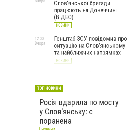
Вчора
Слов'янської бригади
працюють на Донеччині
(ВІДЕО)
НОВИНИ
Генштаб ЗСУ повідомив про
12:00
Вчора
ситуацію на Слов’янському
та найближчих напрямках
НОВИНИ
Слов’янськ обстріляли 13
11:18
Вчора
разів за добу. Хроніка
великої війни: 7 серпня
ТОП НОВИНИ
НОВИНИ
Росія вдарила по мосту
у Слов'янську: є
поранена
НОВИНИ