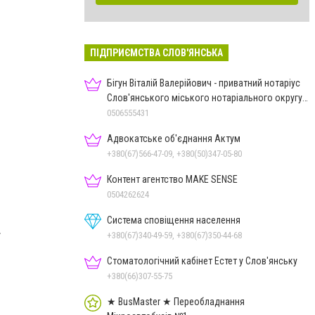
ПІДПРИЄМСТВА СЛОВ'ЯНСЬКА
Бігун Віталій Валерійович - приватний нотаріус
Слов'янського міського нотаріального округу
Дон.обл.
0506555431
Адвокатське об'єднання Актум
+380(67)566-47-09, +380(50)347-05-80
Контент агентство MAKE SENSE
0504262624
Система сповіщення населення
.
+380(67)340-49-59, +380(67)350-44-68
Стоматологічний кабінет Естет у Слов'янську
+380(66)307-55-75
★ BusMaster ★ Переобладнання