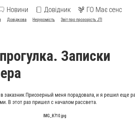
Новини
Довідник
ГО Має сенс
я
Довідкова
Нерухомість
Звіт про прозорість JTI
прогулка. Записки
ера
 в заказник Приозерный меня порадовала, и я решил еще р
и. В этот раз пришел с началом рассвета.
IMG_8710.jpg