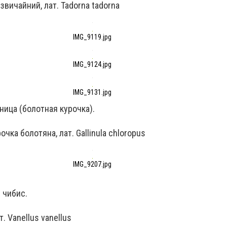
з звичайний, лат.
Tadorna tadorna
IMG_9119.jpg
IMG_9124.jpg
IMG_9131.jpg
ица (болотная курочка).
очка болотяна, лат. Gallinula chloropus
IMG_9207.jpg
 чибис.
т. Vanellus vanellus