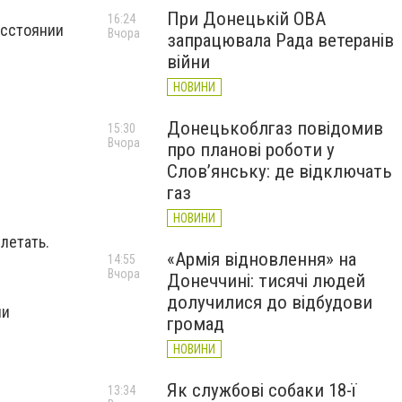
При Донецькій ОВА
16:24
асстоянии
Вчора
запрацювала Рада ветеранів
війни
НОВИНИ
Донецькоблгаз повідомив
15:30
Вчора
про планові роботи у
Слов’янську: де відключать
газ
НОВИНИ
летать.
«Армія відновлення» на
14:55
Вчора
Донеччині: тисячі людей
долучилися до відбудови
ии
громад
НОВИНИ
Як службові собаки 18-ї
13:34