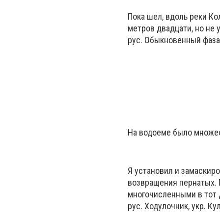
Пока шел, вдоль реки Ко
метров двадцати, но не 
рус. Обыкновенный фазан,
На водоеме было множест
Я установил и замаскиро
возвращения пернатых. 
многочисленными в тот 
рус. Ходулочник,
укр. Ку