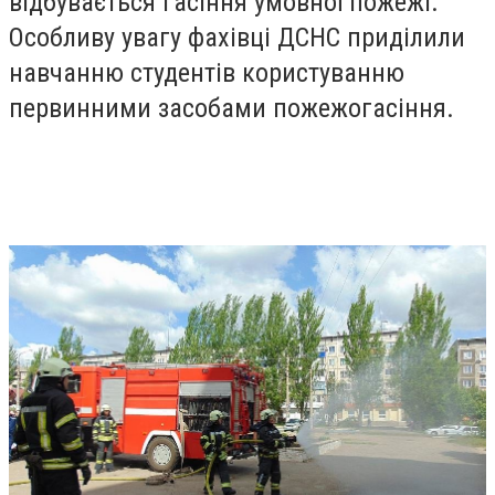
відбувається гасіння умовної пожежі.
Особливу увагу фахівці ДСНС приділили
навчанню студентів користуванню
первинними засобами пожежогасіння.