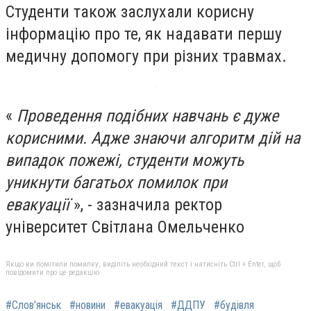
Студенти також заслухали корисну
інформацію про те, як надавати першу
медичну допомогу при різних травмах.
«
Проведення подібних навчань є дуже
корисними. Адже знаючи алгоритм дій на
випадок пожежі, студенти можуть
уникнути багатьох помилок при
евакуації
», - зазначила ректор
університет Світлана Омельченко
Якщо ви помітили помилку, виділіть необхідний текст і натисніть Ctrl + Enter, щоб
повідомити про це редакцію
#Слов'янськ
#новини
#евакуація
#ДДПУ
#будівля