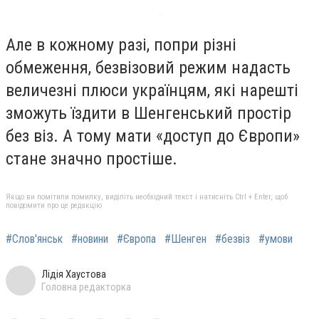
Але в кожному разі, попри різні
обмеження, безвізовий режим надасть
величезні плюси українцям, які нарешті
зможуть їздити в Шенгенський простір
без віз. А тому мати «доступ до Європи»
стане значно простіше.
Якщо ви помітили помилку, виділіть необхідний текст і натисніть Ctrl + Enter, щоб
повідомити про це редакцію
#Слов'янськ
#новини
#Європа
#Шенген
#безвіз
#умови
Лідія Хаустова
Головна редакторка