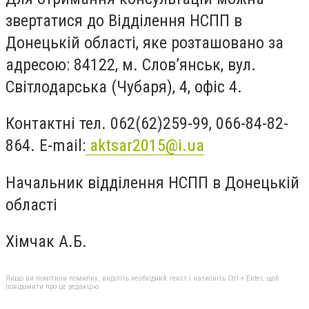
звертатися до Відділення НСПП в
Донецькій області, яке розташовано за
адресою: 84122, м. Слов’янськ, вул.
Світлодарська (Чубаря), 4, офіс 4.
Контактні тел. 062(62)259-99, 066-84-82-
864. Е-mail:
aktsar2015@і.ua
Начальник відділення НСПП в Донецькій
області
Хімчак А.Б.
Якщо ви помітили помилку, виділіть необхідний текст і натисніть Ctrl + Enter, щоб
повідомити про це редакцію