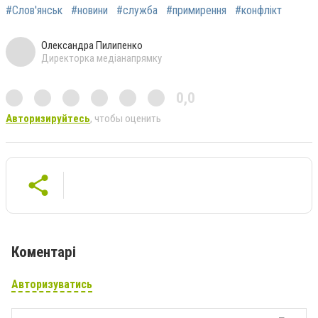
#Слов'янськ
#новини
#служба
#примирення
#конфлікт
Олександра Пилипенко
Директорка медіанапрямку
0,0
Авторизируйтесь
, чтобы оценить
Коментарі
Авторизуватись