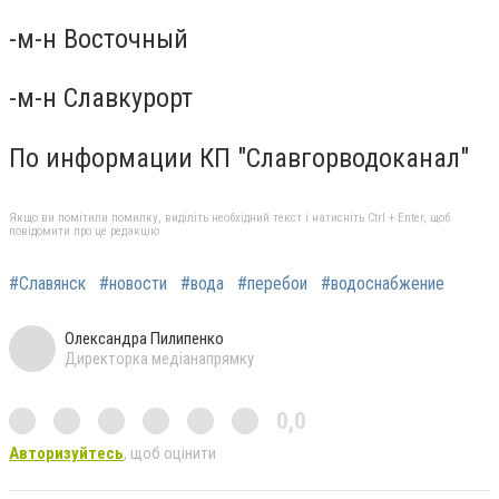
-м-н Восточный
-м-н Славкурорт
По информации КП "Славгорводоканал"
Якщо ви помітили помилку, виділіть необхідний текст і натисніть Ctrl + Enter, щоб
повідомити про це редакцію
#Славянск
#новости
#вода
#перебои
#водоснабжение
Олександра Пилипенко
Директорка медіанапрямку
0,0
Авторизуйтесь
, щоб оцінити