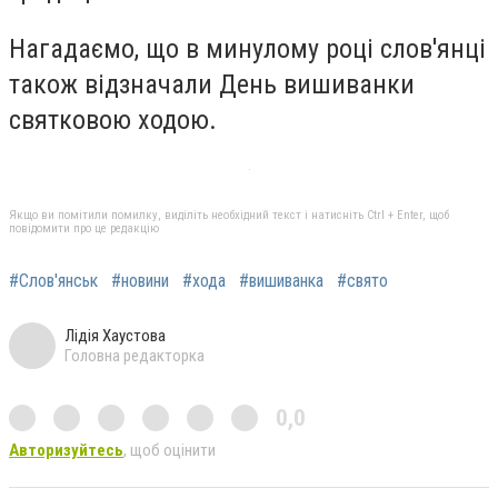
Нагадаємо, що в минулому році слов'янці
також відзначали День вишиванки
святковою ходою.
Якщо ви помітили помилку, виділіть необхідний текст і натисніть Ctrl + Enter, щоб
повідомити про це редакцію
#Слов'янськ
#новини
#хода
#вишиванка
#свято
Лідія Хаустова
Головна редакторка
0,0
Авторизуйтесь
, щоб оцінити