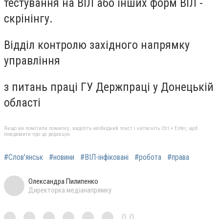
тестування на ВІЛ або інших форм ВІЛ -
скрінінгу.
Відділ контролю західного напрямку
управління
з питань праці ГУ Держпраці у Донецькій
області
Якщо ви помітили помилку, виділіть необхідний текст і натисніть Ctrl + Enter, щоб
повідомити про це редакцію
#Слов'янськ
#новини
#ВІЛ-інфіковані
#робота
#права
Олександра Пилипенко
Директорка медіанапрямку
0,0