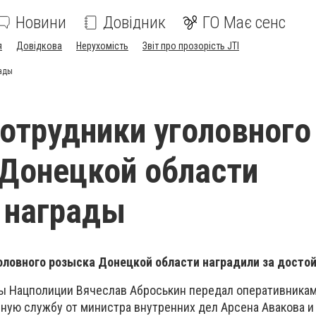
Новини
Довідник
ГО Має сенс
я
Довідкова
Нерухомість
Звіт про прозорість JTI
рады
отрудники уголовного
Донецкой области
 награды
оловного розыска Донецкой области наградили за досто
вы Нацполиции Вячеслав Аброськин передал оперативникам
йную службу от министра внутренних дел Арсена Авакова и