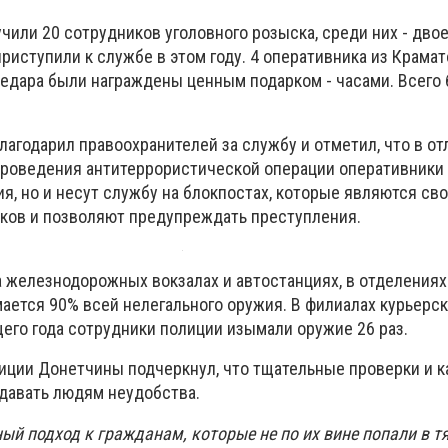
чили 20 сотрудников уголовного розыска, среди них - дво
риступили к службе в этом году. 4 оперативника из Крамат
Угледара были награждены ценным подарком - часами. Всего
агодарил правоохранителей за службу и отметил, что в от
 проведения антитеррористической операции оперативники 
я, но и несут службу на блокпостах, которые являются с
ков и позволяют предупреждать преступления.
а железнодорожных вокзалах и автостанциях, в отделения
ается 90% всей нелегального оружия. В филиалах курьерс
щего года сотрудники полиции изымали оружие 26 раз.
олиции Донетчины подчеркнул, что тщательные проверки и 
давать людям неудобства.
ый подход к гражданам, которые не по их вине попали в 