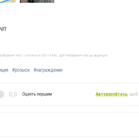
УНП
бхідний текст і натисніть Ctrl + Enter, щоб повідомити про це редакцію
иция
#розыск
#награждение
0,0
Оцініть першим
Авторизуйтесь
, щоб