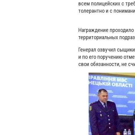
всем полицейских с треб
толерантно и с пониман
Награждение проходило 
территориальных подраз
Генерал озвучил сыщики
и по его поручению отм
свои обязанности, не сч