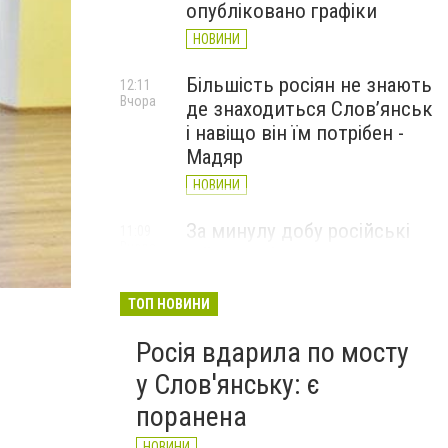
опубліковано графіки
НОВИНИ
Більшість росіян не знають
12:11
Вчора
де знаходиться Слов’янськ
і навіщо він їм потрібен -
Мадяр
НОВИНИ
За минулу добу російські
11:09
Вчора
війська 13 разів атакували
Слов'янськ. Хроніка
великої війни: 6 серпня
ТОП НОВИНИ
НОВИНИ
Росія вдарила по мосту
у Слов'янську: є
поранена
НОВИНИ