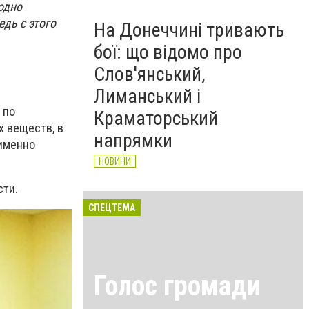
 одно
дь с этого
На Донеччині тривають
бої: що відомо про
Слов'янський,
Лиманський і
 по
Краматорський
х веществ, в
напрямки
 именно
НОВИНИ
сти.
СПЕЦТЕМА
Голос громади