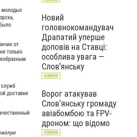
е молодых
Новий
орска,
 было
головнокомандувач
Драпатий уперше
личие от
доповів на Ставці:
не только
особлива увага —
воеобразным
Слов'янську
НОВИНИ
х служб
Ворог атакував
кой доставки
Слов’янську громаду
авіабомбою та FPV-
качественный
дроном: що відомо
тяжелую
НОВИНИ