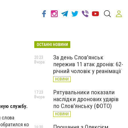
ОСТАННІ НОВИНИ
За день Слов'янськ
20:23
Вчора
пережив 11 атак дронів: 62-
річний чоловік у реанімації
НОВИНИ
Рятувальники показали
17:23
Вчора
наслідки дронових ударів
по Слов'янську (ФОТО)
йную службу.
НОВИНИ
 слова
 обратился ко
Прощання з Олексієм
16:30