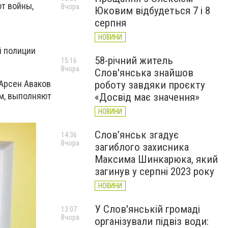
от войны,
Вчора
Юковим відбудеться 7 і 8
серпня
НОВИНИ
й полиции
58-річний житель
15:16
Вчора
Слов'янська знайшов
Арсен Аваков
роботу завдяки проєкту
ям, выполняют
«Досвід має значення»
НОВИНИ
Слов’янськ згадує
14:36
Вчора
загиблого захисника
Максима Шинкарюка, який
загинув у серпні 2023 року
НОВИНИ
У Слов'янській громаді
13:07
Вчора
організували підвіз води: