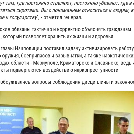
ут там, где постоянно стреляют, постоянно убивают, где в
таться сиротами. Вы с пониманием относиться к людям, ве
е к государству
", - отметил генерал.
йские обязаны тактично и корректно объяснять гражданам
 который позволяет хранить их жизни и здоровья.
 главы Нацполиции поставил задачу активизировать работу
 оружия, боеприпасов и взрывчатки, а также наркотически
одах области - Мариуполе, Краматорске и Славянске, ведь
кты подвергаются воздействию наркопреступности.
 обсуждались вопросы соблюдения дисциплины и законно