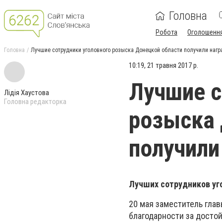
Головна
Робота
Оголошенн
Головна
Лучшие сотрудники уголовного розыска Донецкой области получили наг
10:19, 21 травня 2017 р.
Лучшие с
Лідія Хаустова
Головна редакторка
розыска 
получили
Лучших сотрудников уг
20 мая заместитель гла
благодарности за досто