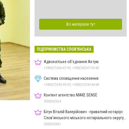
Всі матеріали тут
ПІДПРИЄМСТВА СЛОВ'ЯНСЬКА
Адвокатське об'єднання Актум
+380(67)566-47-09, +380(50)347-05-80
Система сповіщення населення
+380(67)340-49-59, +380(67)350-44-68
Контент агентство MAKE SENSE
0504262624
Бігун Віталій Валерійович - приватний нотаріус
Слов'янського міського нотаріального округу
Дон.обл.
0506555431