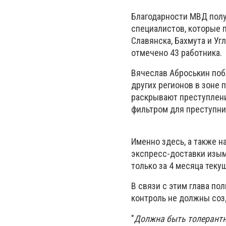
Благодарности МВД полу
специалистов, которые п
Славянска, Бахмута и ​​
отмечено 43 работника.
Вячеслав Аброськин побл
других регионов в зоне
раскрывают преступлени
фильтром для преступни
Именно здесь, а также н
экспресс-доставки изым
только за 4 месяца теку
В связи с этим глава п
контроль не должны соз
"
Должна быть толерантн