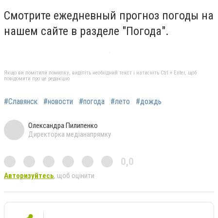
Смотрите ежедневный прогноз погоды на
нашем сайте в разделе "Погода".
Якщо ви помітили помилку, виділіть необхідний текст і натисніть Ctrl + Enter, щоб
повідомити про це редакцію
#Славянск
#новости
#погода
#лето
#дождь
Олександра Пилипенко
Директорка медіанапрямку
0,0
Авторизуйтесь
, щоб оцінити