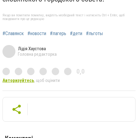
Якщо ви помітили помилку, виділіть необхідний текст і натисніть Ctrl + Enter, щоб
повідомити про це редакцію
#Славянск
#новости
#лагерь
#дети
#льготы
Лідія Хаустова
Головна редакторка
0,0
Авторизуйтесь
, щоб оцінити