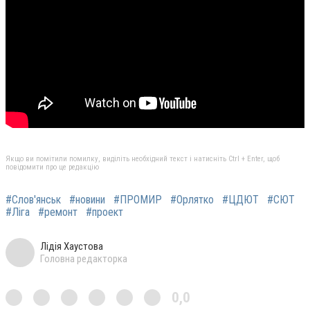
Якщо ви помітили помилку, виділіть необхідний текст і натисніть Ctrl + Enter, щоб
повідомити про це редакцію
#Слов'янськ
#новини
#ПРОМИР
#Орлятко
#ЦДЮТ
#СЮТ
#Ліга
#ремонт
#проект
Лідія Хаустова
Головна редакторка
0,0