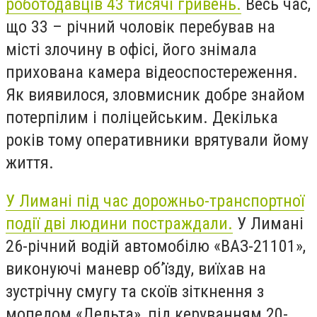
роботодавців 43 тисячі гривень.
Весь час,
що 33 – річний чоловік перебував на
місті злочину в офісі, його знімала
прихована камера відеоспостереження.
Як виявилося, зловмисник добре знайом
потерпілим і поліцейським. Декілька
років тому оперативники врятували йому
життя.
У Лимані під час дорожньо-транспортної
події дві людини постраждали.
У Лимані
26-річний водій автомобілю «ВАЗ-21101»,
виконуючі маневр об’їзду, виїхав на
зустрічну смугу та скоїв зіткнення з
мопедом «Дельта», під керуванням 20-