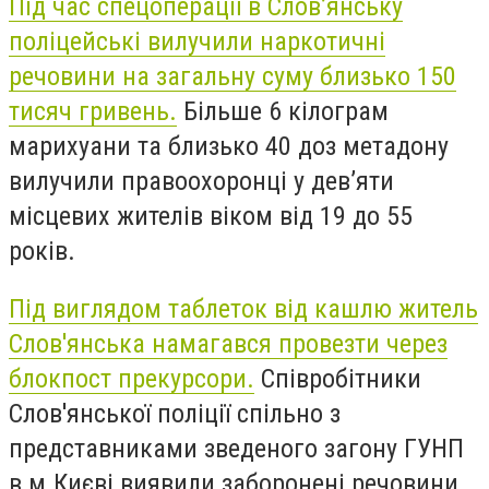
Під час спецоперації в Слов’янську
поліцейські вилучили наркотичні
речовини на загальну суму близько 150
тисяч гривень.
Більше 6 кілограм
марихуани та близько 40 доз метадону
вилучили правоохоронці у дев’яти
місцевих жителів віком від 19 до 55
років.
Під виглядом таблеток від кашлю житель
Слов'янська намагався провезти через
блокпост прекурсори.
Співробітники
Слов'янської поліції спільно з
представниками зведеного загону ГУНП
в м.Києві виявили заборонені речовини,