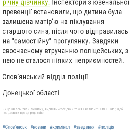
річну дівчинку.
Інспектори з ювенальної
превенції встановили, що дитина була
залишена матір'ю на піклування
старшого сина, після чого відправилась
на "самостійну" прогулянку. Завдяки
своєчасному втручанню поліцейських, з
нею не сталося ніяких неприємностей.
Слов’янський відділ поліції
Донецької області
Якщо ви помітили помилку, виділіть необхідний текст і натисніть Ctrl + Enter, щоб
повідомити про це редакцію
#Слов'янськ
#новини
#кримінал
#зведення
#поліція