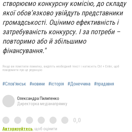
створюємо конкурсну комісію, до складу
якої обов’язково увійдуть представники
громадськості. Оцінимо ефективність і
затребуваність конкурсу. І за потреби –
повторимо або й збільшимо
фінансування."
Якщо ви помітили помилку, виділіть необхідний текст і натисніть Ctrl + Enter, щоб
повідомити про це редакцію
#Слов'янськ
#новини
#історія
#Донеччина
#прадавня
Олександра Пилипенко
Директорка медіанапрямку
0,0
Авторизуйтесь
, щоб оцінити