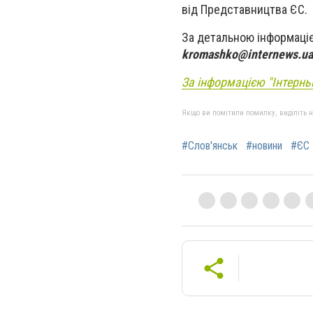
від Представництва ЄС.
За детальною інформаціє
kromashko@internews.ua
За інформацією "Інтернь
Якщо ви помітили помилку, виділіть нео
#Слов'янськ
#новини
#ЄС