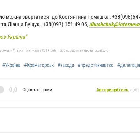
ю можна звертатися до Костянтина Ромашка , +38(098)647
та Діанни Бущук , +38(097) 151 49 05,
dbushchuk@internews
юз-Україна"
бхідний текст і натисніть Ctrl + Enter, щоб повідомити про це редакцію
#Україна
#Краматорськ
#заходи
#представництво
#делегація
0,0
Оцініть першим
Авторизуйтесь
, щоб