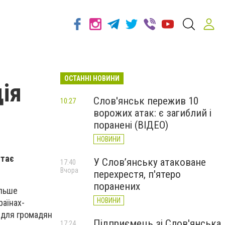
ОСТАННІ НОВИНИ
ція
Слов'янськ пережив 10
10:27
ворожих атак: є загиблий і
поранені (ВІДЕО)
НОВИНИ
ітає
У Слов’янську атаковане
17:40
Вчора
перехрестя, п'ятеро
поранених
ільше
НОВИНИ
раїнах-
 для громадян
Підприємець зі Слов'янська
17:24