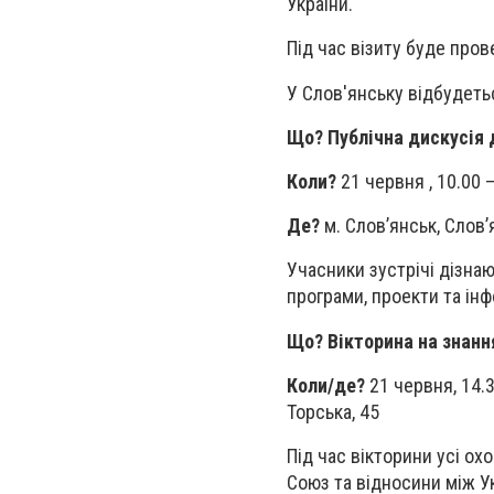
України.
Під час візиту буде пров
У Слов'янську відбудеть
Що? Публічна дискусія 
Коли?
21 червня , 10.00 –
Де?
м. Слов’янськ, Слов’я
Учасники зустрічі дізна
програми, проекти та інф
Що? Вікторина на знанн
Коли/де?
21 червня, 14.3
Торська, 45
Під час вікторини усі о
Союз та відносини між У