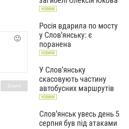
загибелі Олексія Юкова
НОВИНИ
Росія вдарила по мосту
у Слов'янську: є
🙂
поранена
НОВИНИ
У Слов'янську
скасовують частину
автобусних маршрутів
Додати
НОВИНИ
Слов'янськ увесь день 5
серпня був під атаками