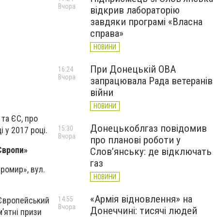
Вчора
відкрив лабораторію
завдяки програмі «Власна
справа»
НОВИНИ
При Донецькій ОВА
16:24
Вчора
запрацювала Рада ветеранів
війни
НОВИНИ
та ЄС, про
Донецькоблгаз повідомив
15:30
 у 2017 році.
Вчора
про планові роботи у
Європи»
Слов’янську: де відключать
газ
Промир», вул.
НОВИНИ
«Армія відновлення» на
 Європейський
14:55
Вчора
Донеччині: тисячі людей
’ятні призи