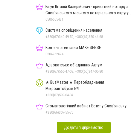
Бігун Віталій Валерійович - приватний нотаріус
Слов'янського міського нотаріального округу
Дон.обл.
0506555431
Система сповіщення населення
+380(67)340-49-59, +380(67)350-44-68
Контент агентство MAKE SENSE
0504262624
Адвокатське об'єднання Актум
+380(67)566-47-09, +380(50)347-05-80
★ BusMaster ★ Переобладнання
Мікроавтобусів №1
+380(67)599-04-04
Стоматологічний кабінет Естет у Слов'янську
+380(66)307-55-75
Додати підприємство