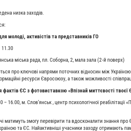
едена низка заходів.
ся:
для молоді, активістів та представників ГО
 11.30
нська міська рада, пл. Соборна, 2, мала зала (2-й поверх)
ються про ключові напрями поточних відносин між Україною 
ормаційні ресурси Євросоюзу, а також можливості співпраці
я фактів ЄС з фотовиставкою «Впізнай миттєвості твоєї 
0 – 16.00, м. Слов’янськ , центр психологічної реабілітації «
хочі матимуть змогу перевірити та вдосконалити знання про
країною та ЄС. Найактивніші учасники заходу отримають пам