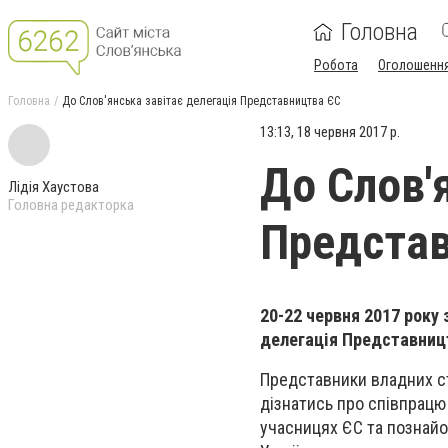
Головна
Робота
Оголошенн
Головна
До Слов'янська завітає делегація Представництва ЄС
13:13, 18 червня 2017 р.
До Слов'
Лідія Хаустова
Головна редакторка
Представ
20-22 червня 2017 року
делегація Представницт
Представники владних ст
дізнатись про співпрацю 
учасницях ЄС та познай