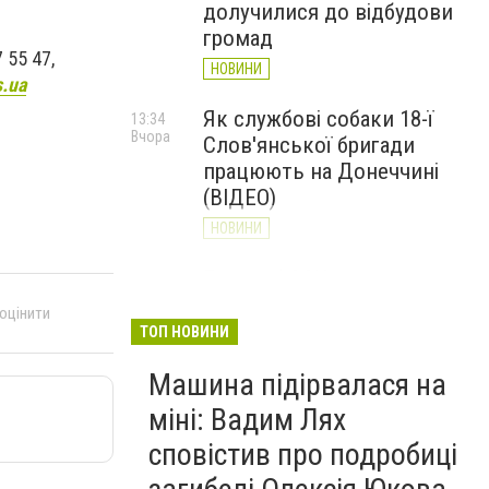
долучилися до відбудови
громад
 55 47,
НОВИНИ
.ua
Як службові собаки 18-ї
13:34
Вчора
Слов'янської бригади
працюють на Донеччині
(ВІДЕО)
НОВИНИ
Генштаб ЗСУ повідомив про
12:00
Вчора
ситуацію на Слов’янському
 оцінити
та найближчих напрямках
ТОП НОВИНИ
НОВИНИ
Машина підірвалася на
міні: Вадим Лях
сповістив про подробиці