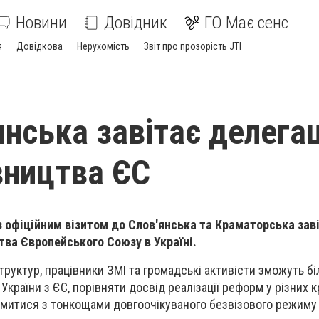
Новини
Довідник
ГО Має сенс
я
Довідкова
Нерухомість
Звіт про прозорість JTI
янська завітає делега
ництва ЄС
 з офіційним візитом до Слов'янська та Краматорська зав
ва Європейського Союзу в Україні.
руктур, працівники ЗМІ та громадські активісти зможуть б
України з ЄС, порівняти досвід реалізації реформ у різних к
омитися з тонкощами довгоочікуваного безвізового режиму