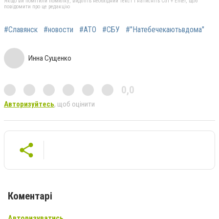
Якщо ви помітили помилку, виділіть необхідний текст і натисніть Ctrl + Enter, щоб
повідомити про це редакцію
#Славянск
#новости
#АТО
#СБУ
#"Натебечекаютьвдома"
Инна Сущенко
0,0
Авторизуйтесь
, щоб оцінити
Коментарі
Авторизуватись