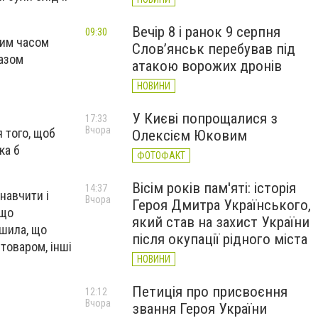
Вечір 8 і ранок 9 серпня
09:30
чим часом
Слов’янськ перебував під
разом
атакою ворожих дронів
НОВИНИ
У Києві попрощалися з
17:33
Вчора
 того, щоб
Олексієм Юковим
ка б
ФОТОФАКТ
Вісім років пам'яті: історія
14:37
навчити і
Вчора
Героя Дмитра Українського,
 що
який став на захист України
ішила, що
після окупації рідного міста
товаром, інші
НОВИНИ
Петиція про присвоєння
12:12
Вчора
звання Героя України