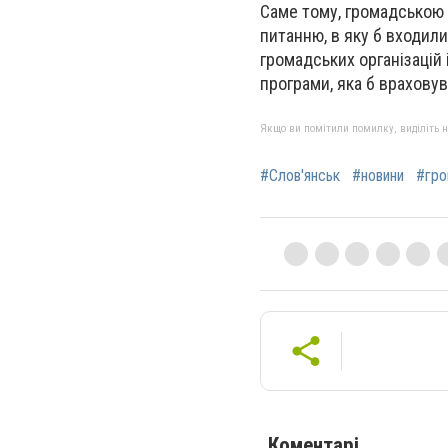
Саме тому, громадською 
питанню, в яку б входил
громадських організацій
програми, яка б враховув
Якщо ви помітили помилку, виділіть нео
#Слов'янськ
#новини
#гро
Коментарі