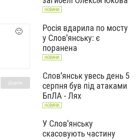
загибелі Олексія Юкова
НОВИНИ
Росія вдарила по мосту
🙂
у Слов'янську: є
поранена
НОВИНИ
Слов'янськ увесь день 5
Додати
серпня був під атаками
БпЛА - Лях
НОВИНИ
У Слов'янську
скасовують частину