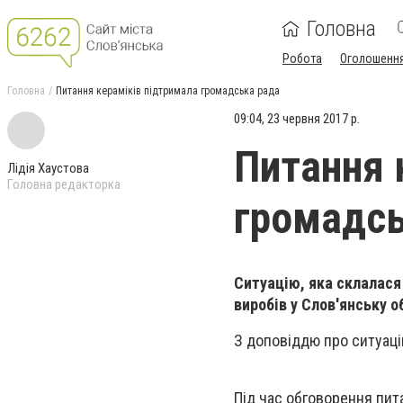
Головна
Робота
Оголошенн
Головна
Питання кераміків підтримала громадська рада
09:04, 23 червня 2017 р.
Питання 
Лідія Хаустова
Головна редакторка
громадсь
Ситуацію, яка склалася 
виробів у Слов'янську 
З доповіддю про ситуаці
Під час обговорення пита