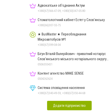
Адвокатське об'єднання Актум
+380(67)566-47-09, +380(50)347-05-80
Стоматологічний кабінет Естет у Слов'янську
+380(66)307-55-75
★ BusMaster ★ Переобладнання
Мікроавтобусів №1
+380(67)599-04-04
Бігун Віталій Валерійович - приватний нотаріус
Слов'янського міського нотаріального округу
Дон.обл.
0506555431
Контент агентство MAKE SENSE
0504262624
Система сповіщення населення
+380(67)340-49-59, +380(67)350-44-68
Додати підприємство