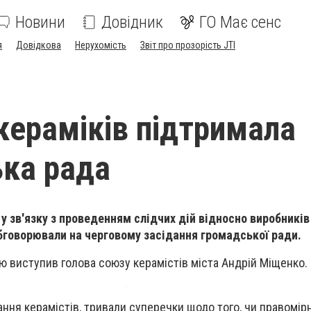
Новини
Довідник
ГО Має сенс
я
Довідкова
Нерухомість
Звіт про прозорість JTI
кераміків підтримала
ка рада
у зв'язку з проведенням слідчих дій відносно виробникі
обговорювали на черговому засідання громадської ради.
ю виступив голова союзу керамістів міста Андрій Міщенко.
ння керамістів, тривали суперечки щодо того, чи правомірн