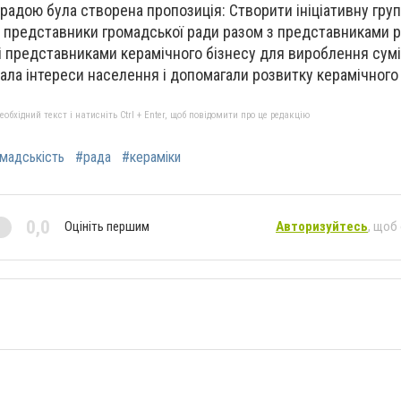
радою була створена пропозиція: Створити ініціативну гру
и представники громадської ради разом з представниками р
 і представниками керамічного бізнесу для вироблення сумі
ала інтереси населення і допомагали розвитку керамічного 
бхідний текст і натисніть Ctrl + Enter, щоб повідомити про це редакцію
мадськість
#рада
#кераміки
0,0
Оцініть першим
Авторизуйтесь
, щоб