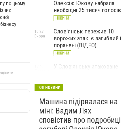
Олексію Юкову набрала
ппу по цьому
необхідні 25 тисяч голосів
ізних
сної
НОВИНИ
бізнесу.
Слов'янськ пережив 10
10:27
Вчора
ворожих атак: є загиблий і
поранені (ВІДЕО)
НОВИНИ
У Слов’янську атаковане
17:40
7 серпня
перехрестя, п'ятеро
 оцінити
поранених
ТОП НОВИНИ
НОВИНИ
Машина підірвалася на
міні: Вадим Лях
сповістив про подробиці