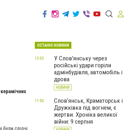
ОСТАННІ НОВИНИ
У Слов'янську через
13:03
російські удари горіли
адмінбудівля, автомобіль і
дрова
НОВИНИ
в керамічних
Слов’янськ, Краматорськ і
11:00
Дружківка під вогнем, є
жертви. Хроніка великої
війни: 9 серпня
і були слідчі
НОВИНИ