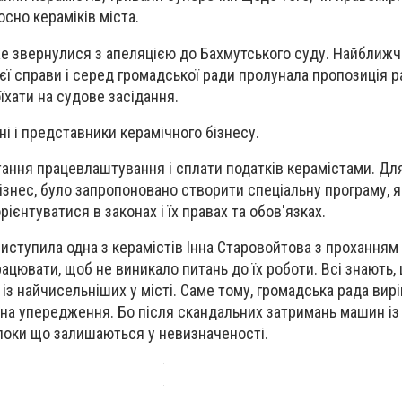
осно кераміків міста.
же звернулися з апеляцією до Бахмутського суду. Найближ
єї справи і серед громадської ради пролунала пропозиція 
оїхати на судове засідання.
ні і представники керамічного бізнесу.
ання працевлаштування і сплати податків керамістами. Для
ізнес, було запропоновано створити спеціальну програму, я
ієнтуватися в законах і їх правах та обов'язках.
ступила одна з керамістів Інна Старовойтова з проханням 
працювати, щоб не виникало питань до їх роботи. Всі знають,
 із найчисельніших у місті. Саме тому, громадська рада вир
 на упередження. Бо після скандальних затримань машин із 
поки що залишаються у невизначеності.