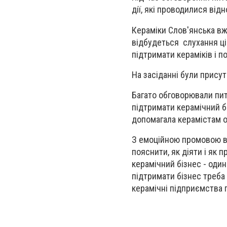
дії, які проводилися відн
Кераміки Слов'янська в
відбудеться слухання ці
підтримати кераміків і п
На засіданні були присут
Багато обговорювали пит
підтримати керамічний б
допомагала керамістам ор
З емоційною промовою ви
пояснити, як діяти і як 
керамічний бізнес - один
підтримати бізнес треба
керамічні підприємства 