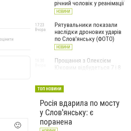
річний чоловік у реанімації
НОВИНИ
Рятувальники показали
17:23
Вчора
наслідки дронових ударів
по Слов'янську (ФОТО)
 оцінити
НОВИНИ
Прощання з Олексієм
16:30
Вчора
Юковим відбудеться 7 і 8
серпня
НОВИНИ
ТОП НОВИНИ
Росія вдарила по мосту
у Слов'янську: є
поранена
🙂
НОВИНИ