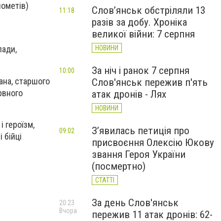
нометів)
Слов’янськ обстріляли 13
11:18
разів за добу. Хроніка
великої війни: 7 серпня
НОВИНИ
лади,
За ніч і ранок 7 серпня
10:00
гана, старшого
Слов'янськ пережив п'ять
рвного
атак дронів - Лях
НОВИНИ
і героїзм,
З’явилась петиція про
09:02
 бійці
присвоєння Олексію Юкову
звання Героя України
(посмертно)
СТАТТІ
За день Слов'янськ
20:23
Вчора
пережив 11 атак дронів: 62-