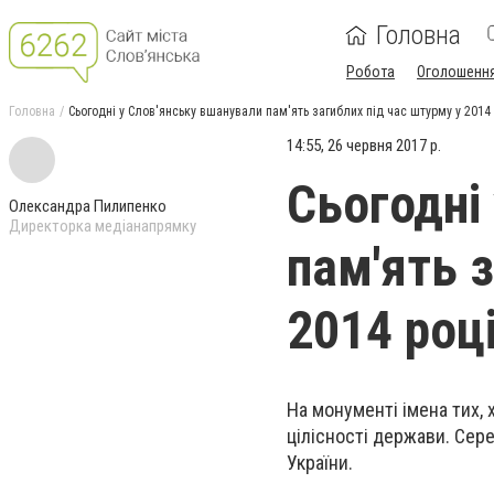
Головна
Робота
Оголошенн
Головна
Сьогодні у Слов'янську вшанували пам'ять загиблих під час штурму у 2014 
14:55, 26 червня 2017 р.
Сьогодні
Олександра Пилипенко
Директорка медіанапрямку
пам'ять 
2014 році
На монументі імена тих, 
цілісності держави. Сере
України.