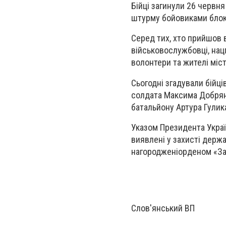
Бійці загинули 26 червня
штурму бойовиками блокп
Серед тих, хто прийшов в
військовослужбовці, нацг
волонтери та жителі міст
Сьогодні згадували бійці
солдата Максима Добрянс
батальйону Артура Гулик
Указом Президента Україн
виявлені у захисті держав
нагородженіорденом «За 
Слов'янський ВП