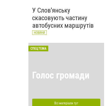
У Слов'янську
скасовують частину
автобусних маршрутів
НОВИНИ
СПЕЦТЕМА
Голос громади
Всі матеріали тут