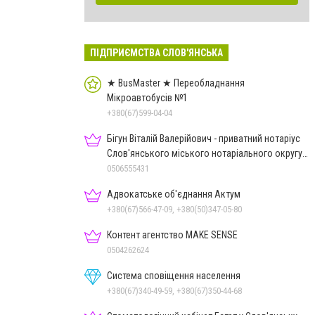
ПІДПРИЄМСТВА СЛОВ'ЯНСЬКА
★ BusMaster ★ Переобладнання
Мікроавтобусів №1
+380(67)599-04-04
Бігун Віталій Валерійович - приватний нотаріус
Слов'янського міського нотаріального округу
Дон.обл.
0506555431
Адвокатське об'єднання Актум
+380(67)566-47-09, +380(50)347-05-80
Контент агентство MAKE SENSE
0504262624
Система сповіщення населення
+380(67)340-49-59, +380(67)350-44-68