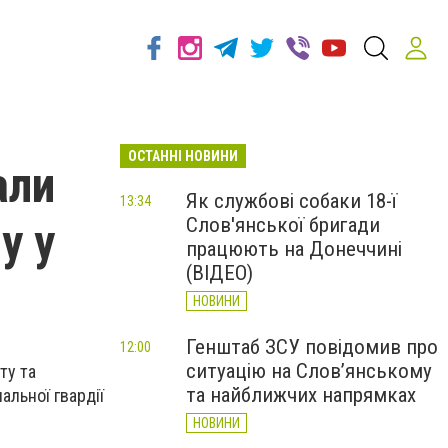
ОСТАННІ НОВИНИ
али
Як службові собаки 18-ї
13:34
Слов'янської бригади
у у
працюють на Донеччині
(ВІДЕО)
НОВИНИ
Генштаб ЗСУ повідомив про
12:00
ситуацію на Слов’янському
ту та
та найближчих напрямках
альної гвардії
НОВИНИ