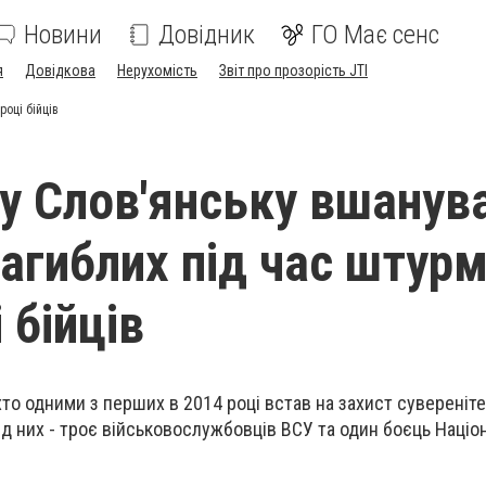
Новини
Довідник
ГО Має сенс
я
Довідкова
Нерухомість
Звіт про прозорість JTI
році бійців
 у Слов'янську вшанув
загиблих під час штурм
 бійців
хто одними з перших в 2014 році встав на захист сувереніте
д них - троє військовослужбовців ВСУ та один боєць Націон