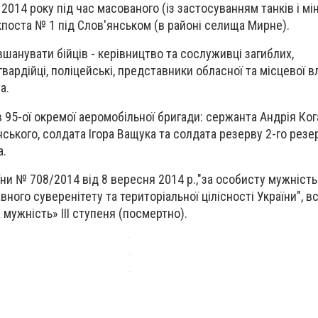
 2014 року під час масованого (із застосуванням танків і мі
оста № 1 під Слов'янськом (в районі селища Мирне).
шанувати бійців - керівництво та сослуживці загиблих,
вардійці, поліцейські, представники обласної та місцевої в
а.
в 95-ої окремої аеромобільної бригади: сержанта Андрія Ко
ького, солдата Ігора Ващука та солдата резерву 2-го резе
а.
и № 708/2014 від 8 вересня 2014 р.,"за особисту мужність 
ного суверенітету та територіальної цілісності України", всі
мужність» III ступеня (посмертно).