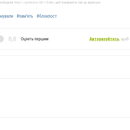
бхідний текст і натисніть Ctrl + Enter, щоб повідомити про це редакцію
нували
#пам'ять
#блокпост
0,0
Оцініть першим
Авторизуйтесь
, щоб